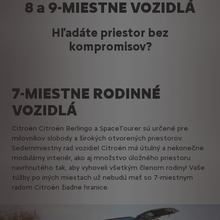
8 a 9-MIESTNE VOZIDLÁ
Hľadáte priestor bez
kompromisov?
7-MIESTNE RODINNÉ
VOZIDLÁ
Citroën Citroën Berlingo a SpaceTourer sú určené pre
milovníkov slobody a širokých otvorených priestorov.
Sedemmiestny rad vozidiel Citroën má útulný a nekonečne
modulárny interiér, ako aj množstvo úložného priestoru
navrhnutého tak, aby vyhoveli všetkým členom rodiny! Vaše
túžby po iných miestach už nebudú mať so 7-miestnym
radom Citroën žiadne hranice.