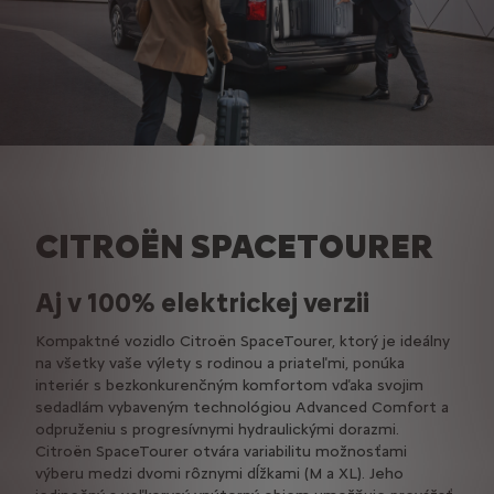
CITROËN
SPACETOURER
Aj v 100% elektrickej verzii
Kompaktné vozidlo Citroën SpaceTourer, ktorý je ideálny
na všetky vaše výlety s rodinou a priateľmi, ponúka
interiér s bezkonkurenčným komfortom vďaka svojim
sedadlám vybaveným technológiou Advanced Comfort a
odpruženiu s progresívnymi hydraulickými dorazmi.
Citroën SpaceTourer otvára variabilitu možnosťami
výberu medzi dvomi rôznymi dĺžkami (M a XL). Jeho