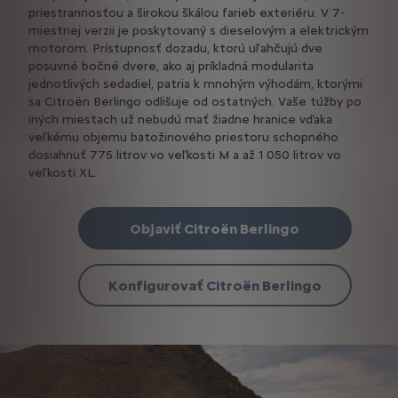
priestrannosťou a širokou škálou farieb exteriéru. V 7-
miestnej verzii je poskytovaný s dieselovým a elektrickým
motorom. Prístupnosť dozadu, ktorú uľahčujú dve
posuvné bočné dvere, ako aj príkladná modularita
jednotlivých sedadiel, patria k mnohým výhodám, ktorými
sa Citroën Berlingo odlišuje od ostatných. Vaše túžby po
iných miestach už nebudú mať žiadne hranice vďaka
veľkému objemu batožinového priestoru schopného
dosiahnuť 775 litrov vo veľkosti M a až 1 050 litrov vo
veľkosti XL.
Objaviť Citroën Berlingo
Konfigurovať Citroën Berlingo