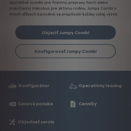
spoľahlivé vozidlo pre firemnú prepravu hostí alebo
priestranný mikrobus pre aktívnu rodinu, Jumpy Combi v
dvoch dĺžkach karosérie sa prispôsobí každej vašej výzve.
Objaviť Jumpy Combi
Konfigurovať Jumpy Combi
Konfigurátor
Operatívny leasing
Cenová ponuka
Cenníky
Objednať servis