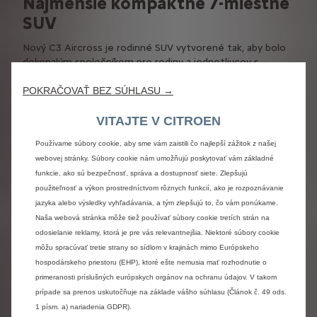
Najmenšie kompaktné 7-miestne
SUV
Nový C3 Aircross je rodinné SUV vytvorené tak, aby bolo
dokonalým spoločníkom pre rodiny a jednotlivcov s
aktívnym životným štýlom. Toto všestranné vozidlo
ponúka modularitu a robustnosť a viacero motorizácií,
POKRAČOVAŤ BEZ SÚHLASU →
vďaka čomu splní všetky vaše potreby. Privítajte 2 nových
členov v rodine Citroën: Nový benzínový Citroën C3
VITAJTE V CITROEN
Aircross Turbo 100 & Hybrid 145. Vyrobený na Slovensku.
Používame súbory cookie, aby sme vám zaistili čo najlepší zážitok z našej
webovej stránky. Súbory cookie nám umožňujú poskytovať vám základné
Nový C3 Aircross s dĺžkou len 4,39 m nanovo definuje
funkcie, ako sú bezpečnosť, správa a dostupnosť siete. Zlepšujú
štandardy tým, že odvezie až 7 ľudí a ponúka funkčnosť a
užívateľskú prívetivosť.
použiteľnosť a výkon prostredníctvom rôznych funkcií, ako je rozpoznávanie
jazyka alebo výsledky vyhľadávania, a tým zlepšujú to, čo vám ponúkame.
Tento inovatívny model si zachováva kompaktnosť a
Naša webová stránka môže tiež používať súbory cookie tretích strán na
manévrovateľnosť a zároveň maximalizuje flexibilitu.
odosielanie reklamy, ktorá je pre vás relevantnejšia. Niektoré súbory cookie
Vyberte si C3 Aircross, ktorý vyhovuje vašim potrebám a
môžu spracúvať tretie strany so sídlom v krajinách mimo Európskeho
preferenciám.
hospodárskeho priestoru (EHP), ktoré ešte nemusia mať rozhodnutie o
primeranosti príslušných európskych orgánov na ochranu údajov. V takom
prípade sa prenos uskutočňuje na základe vášho súhlasu (Článok č. 49 ods.
Objaviť C3 Aircross
1 písm. a) nariadenia GDPR).