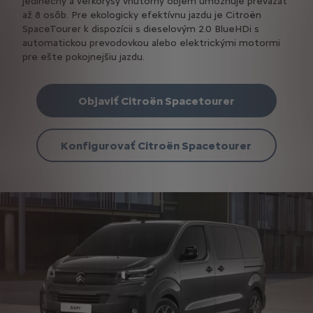
jedinečný a veľkorysý vnútorný objem umožňuje prevážať
až 8 osôb. Pre ekologicky efektívnu jazdu je Citroën
SpaceTourer k dispozícii s dieselovým 2.0 BlueHDi s
automatickou prevodovkou alebo elektrickými motormi
pre ešte pokojnejšiu jazdu.
Objaviť Citroën Spacetourer
Konfigurovať Citroën Spacetourer