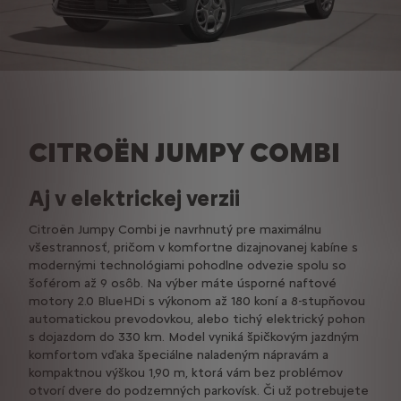
CITROËN JUMPY COMBI
Aj v elektrickej verzii
Citroën Jumpy Combi je navrhnutý pre maximálnu
všestrannosť, pričom v komfortne dizajnovanej kabíne s
modernými technológiami pohodlne odvezie spolu so
šoférom až 9 osôb. Na výber máte úsporné naftové
motory 2.0 BlueHDi s výkonom až 180 koní a 8-stupňovou
automatickou prevodovkou, alebo tichý elektrický pohon
s dojazdom do 330 km. Model vyniká špičkovým jazdným
komfortom vďaka špeciálne naladeným nápravám a
kompaktnou výškou 1,90 m, ktorá vám bez problémov
otvorí dvere do podzemných parkovísk. Či už potrebujete