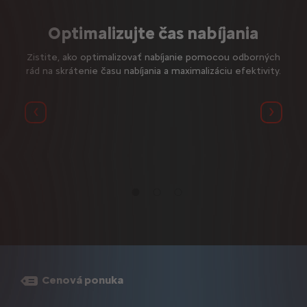
žbe
Optimalizujte čas nabíjania
lu s
Zistite, ako optimalizovať nabíjanie pomocou odborných
ržbu a
rád na skrátenie času nabíjania a maximalizáciu efektivity.
budú
Predchádzajúci
Ďalší
Cenová ponuka