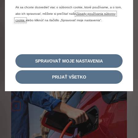
Ak sa chcete dozvedieť viac o súboroch cookie, ktoré používame, a o tom,
KAŽDODENNÝ ŽIVOT S
ako ich spravovať, môžete si prečítať naše
Zásady používania súborov
ELEKTRIFIKOVANÝM
cookie
alebo kliknúť na tlačidlo „Spravovať moje nastavenia“.
VOZIDLOM
Citroën Easy Electric Experience ponúka celý rad služieb,
ktoré vám uľahčia každodennú rutinu vďaka službe e-
Routes.
SPRAVOVAŤ MOJE NASTAVENIA
PRIJAŤ VŠETKO
Predchádzajúci
Ďalší