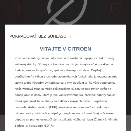
Predchádzajúci
Ďalší
POKRAČOVAŤ BEZ SÚHLASU →
Žiadne emisie CO
2
VITAJTE V CITROEN
Elektromobily neprodukujú žiadne emisie
Používame súbory cookie, aby sme vám zaistili čo najlepší zážitok z našej
výfukových plynov, čím prispievajú k
webovej stránky. Súbory cookie nám umožňujú poskytovať vám základné
čistejšiemu životnému prostrediu.
funkcie, ako sú bezpečnosť, správa a dostupnosť siete. Zlepšujú
použiteľnosť a výkon prostredníctvom rôznych funkcií, ako je rozpoznávanie
jazyka alebo výsledky vyhľadávania, a tým zlepšujú to, čo vám ponúkame.
Naša webová stránka môže tiež používať súbory cookie tretích strán na
odosielanie reklamy, ktorá je pre vás relevantnejšia. Niektoré súbory cookie
môžu spracúvať tretie strany so sídlom v krajinách mimo Európskeho
hospodárskeho priestoru (EHP), ktoré ešte nemusia mať rozhodnutie o
primeranosti príslušných európskych orgánov na ochranu údajov. V takom
prípade sa prenos uskutočňuje na základe vášho súhlasu (Článok č. 49 ods.
1 písm. a) nariadenia GDPR).