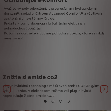
spaľovacieho motora
Využite výhody odpruženia s progresívnymi hydraulickými
Aj keď je váš plug-in hybrid Citroën viac technologický ako
dorazmi®, sedadiel Citroën Advanced Comfort® a všetkých
vozidlo s čisto spaľovacím motorom, rytmus jeho prehliadok
V elektrickom režime vďaka každodennému nabíjaniu využite
asistenčných systémov Citroën.
sa nemení.
zvýšený výkon, okamžite dostupný krútiaci moment motora a
Pridajte k tomu absenciu vibrácií, ticho elektriny a
silné, tiché zrýchlenie.
jednoduchosť použitia.
Zverte údržbu vášho plug-in hybridu Citroën špeciálne
Potom sa ocitnete v bubline pohodlia a pokoja, ktoré sa nikdy
vyškoleným odborníkom v celej sieti Citroën.
Keď chcete uniknúť, benzínový motor jednoducho zaberie.
nevyrovnajú.
Viac info o údržbe
Znížte si emisie co2
Plug-in hybridná technológia má úroveň emisií CO2 32 g/km
P
Predchádzajúci
Ďal
(WLTP). Jazdou v elektrickom režime váš plug-in hybrid
v
neprodukuje žiadne emisie CO2.