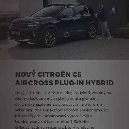
NOVÝ CITROËN C5
AIRCROSS PLUG-IN HYBRID
Nový Citroën C5 Aircross Plug-in Hybrid, vhodný na
väčšinu každodenných jázd, ponúka plynulé a
dynamické jazdenie so spaľovacím motorom s
výkonom 180k a elektromotorom s výkonom 81,2
kW (110 k) pre kombinovaný výkon 225 k a
kombinovaný krútiaci moment 360 Nm.
Ovládač jazdných režimov, ktorý je ideálne