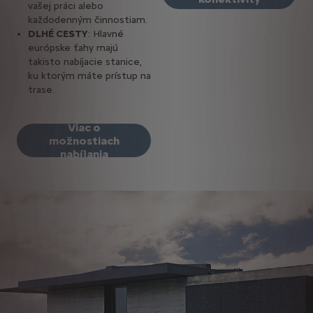
vašej práci alebo
každodenným činnostiam.
DLHÉ CESTY
: Hlavné
európske ťahy majú
takisto nabíjacie stanice,
ku ktorým máte prístup na
trase.
Viac o
možnostiach
nabíjania