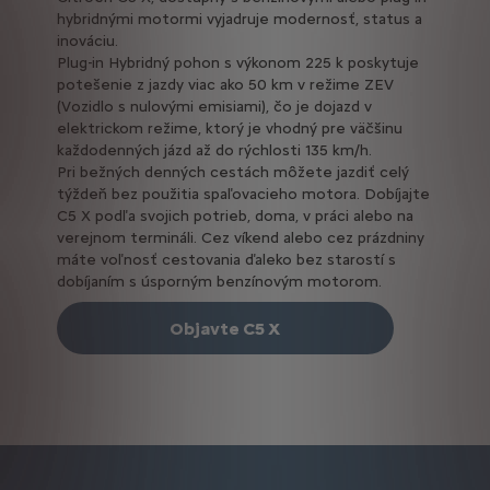
hybridnými motormi vyjadruje modernosť, status a
inováciu.
Plug-in Hybridný pohon s výkonom 225 k poskytuje
potešenie z jazdy viac ako 50 km v režime ZEV
(Vozidlo s nulovými emisiami), čo je dojazd v
elektrickom režime, ktorý je vhodný pre väčšinu
každodenných jázd až do rýchlosti 135 km/h.
Pri bežných denných cestách môžete jazdiť celý
týždeň bez použitia spaľovacieho motora. Dobíjajte
C5 X podľa svojich potrieb, doma, v práci alebo na
verejnom termináli. Cez víkend alebo cez prázdniny
máte voľnosť cestovania ďaleko bez starostí s
dobíjaním s úsporným benzínovým motorom.
Objavte C5 X