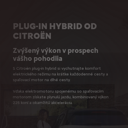
PLUG-IN HYBRID OD
CITROËN
Zvýšený výkon v prospech
vášho pohodlia
S Citroën plug-in hybrid si vychutnajte komfort
elektrického režimu na krátke každodenné cesty a
spaľovací motor na dlhé cesty.
Vďaka elektromotoru spojenému so spaľovacím
motorom získate plynulú jazdu, kombinovaný výkon
225 koní a okamžitú akceleráciu.