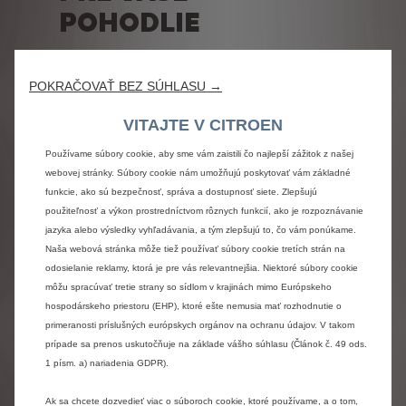
POHODLIE
ELECTRICKÝ
PLUG-IN HYBRID
ŠPORT
Ďalší
POKRAČOVAŤ BEZ SÚHLASU →
Plne elektrický mód
Plug-
VITAJTE V CITROEN
Používame súbory cookie, aby sme vám zaistili čo najlepší zážitok z našej
Využite všetky výhody elektrickej jazdy: tichá
Nechajte s
webovej stránky. Súbory cookie nám umožňujú poskytovať vám základné
jazda bez emisií CO2. Tento režim je ideálny do
typu prej
funkcie, ako sú bezpečnosť, správa a dostupnosť siete. Zlepšujú
mesta a štandardne sa aktivuje pri naštartovaní
a režim s
vášho plug-in hybridu.
sa prispôs
použiteľnosť a výkon prostredníctvom rôznych funkcií, ako je rozpoznávanie
elektricke
jazyka alebo výsledky vyhľadávania, a tým zlepšujú to, čo vám ponúkame.
Naša webová stránka môže tiež používať súbory cookie tretích strán na
odosielanie reklamy, ktorá je pre vás relevantnejšia. Niektoré súbory cookie
môžu spracúvať tretie strany so sídlom v krajinách mimo Európskeho
hospodárskeho priestoru (EHP), ktoré ešte nemusia mať rozhodnutie o
primeranosti príslušných európskych orgánov na ochranu údajov. V takom
prípade sa prenos uskutočňuje na základe vášho súhlasu (Článok č. 49 ods.
1 písm. a) nariadenia GDPR).
Ak sa chcete dozvedieť viac o súboroch cookie, ktoré používame, a o tom,