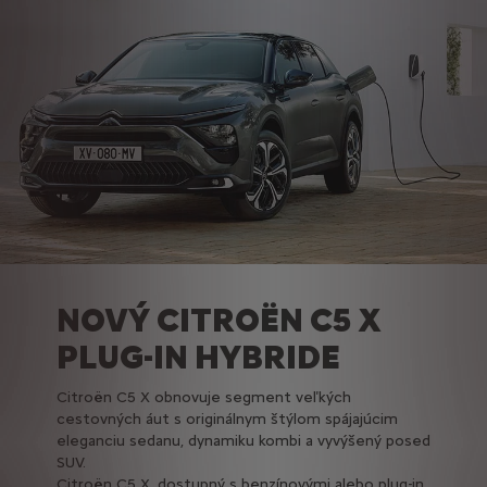
NOVÝ CITROËN C5 X
PLUG-IN HYBRIDE
Citroën C5 X obnovuje segment veľkých
cestovných áut s originálnym štýlom spájajúcim
eleganciu sedanu, dynamiku kombi a vyvýšený posed
SUV.
Citroën C5 X, dostupný s benzínovými alebo plug-in