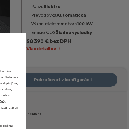
Palivo
Elektro
Prevodovka
Automatická
Výkon elektromotora
100 kW
Emisie CO2
Žiadne výsledky
28 390 € bez DPH
Viac detailov
okie nám
použiteľnosť a
Pokračovať v konfigurácii
m zlepšujú to,
e reklamy,
ách mimo
ušných
hlasu (Článok
v
čase
ich
zverejnenia
na
i prečítať