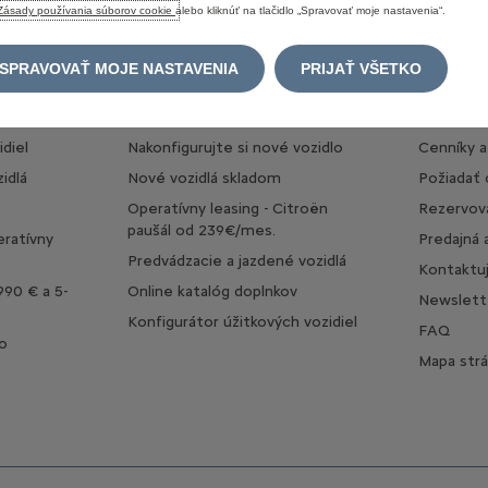
Zásady používania súborov cookie
alebo kliknúť na tlačidlo „Spravovať moje nastavenia“.
SPRAVOVAŤ MOJE NASTAVENIA
PRIJAŤ VŠETKO
VYBERTE SI NOVÉ VOZIDLO
UŽITOČ
diel
Nakonfigurujte si nové vozidlo
Cenníky a
idlá
Nové vozidlá skladom
Požiadať
Operatívny leasing - Citroën
Rezervova
paušál od 239€/mes.
eratívny
Predajná 
Predvádzacie a jazdené vozidlá
Kontaktu
990 € a 5-
Online katalóg doplnkov
Newslett
Konfigurátor úžitkových vozidiel
FAQ
o
Mapa str