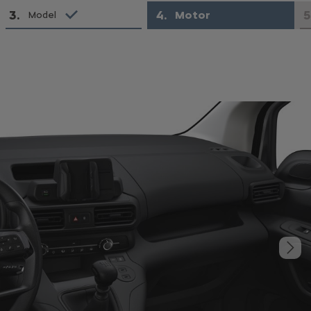
3
.
4
.
5
Motor
Model