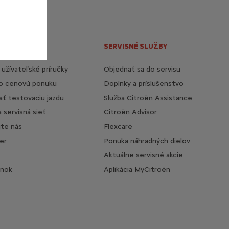
NÉ ODKAZY
SERVISNÉ SLUŽBY
 užívateľské príručky
Objednať sa do servisu
 o cenovú ponuku
Doplnky a príslušenstvo
ť testovaciu jazdu
Služba Citroën Assistance
a servisná sieť
Citroën Advisor
jte nás
Flexcare
er
Ponuka náhradných dielov
Aktuálne servisné akcie
ánok
Aplikácia MyCitroën