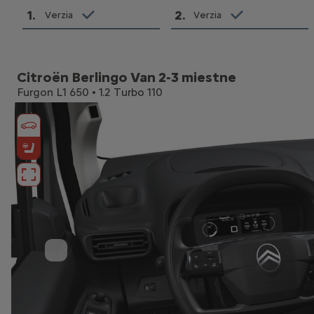
1
.
2
.
Verzia
Verzia
Citroën Berlingo Van 2-3 miestne
Furgon L1 650 • 1.2 Turbo 110