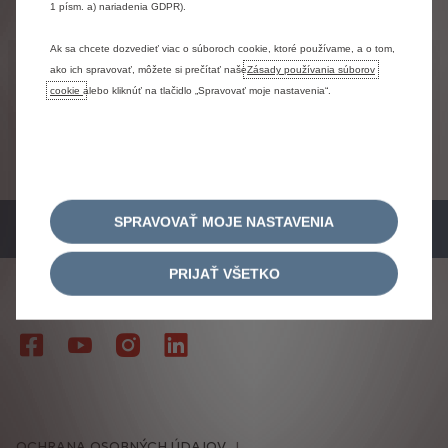
1 písm. a) nariadenia GDPR).
Ak sa chcete dozvedieť viac o súboroch cookie, ktoré používame, a o tom,
Právne informácie
ako ich spravovať, môžete si prečítať naše
Zásady používania súborov
cookie
alebo kliknúť na tlačidlo „Spravovať moje nastavenia“.
Fotografie,
ceny
a
údaje
na
tejto
stránke
sú
iba
informatívne
a
sú
publikované
na
základe
informácií
dostupných
v
čase
ich
zverejnenia
na
stránke.
Konkrétnu
ponuku
konzultujte
vždy
prosím
so
svojim
najbližším
predajcom
Citroën.
SPRAVOVAŤ MOJE NASTAVENIA
PRIJAŤ VŠETKO
SLEDUJTE NÁS
OCHRANA OSOBNÝCH ÚDAJOV