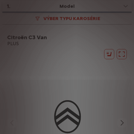
1
.
Model
VÝBER TYPU KAROSÉRIE
Citroën C3 Van
PLUS