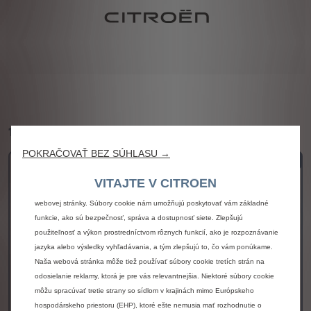
1
/
1 Zvoľte si model
POKRAČOVAŤ BEZ SÚHLASU →
C3 Van PLUS
VITAJTE V CITROEN
Používame súbory cookie, aby sme vám zaistili čo najlepší zážitok z našej
Kľúčová výbava
webovej stránky. Súbory cookie nám umožňujú poskytovať vám základné
funkcie, ako sú bezpečnosť, správa a dostupnosť siete. Zlepšujú
Pack Bezpečnosť
použiteľnosť a výkon prostredníctvom rôznych funkcií, ako je rozpoznávanie
Elektricky ovládané, elektricky sklápateľné,
jazyka alebo výsledky vyhľadávania, a tým zlepšujú to, čo vám ponúkame.
vyhrievané vonkajšie spätné zrkadlá
Naša webová stránka môže tiež používať súbory cookie tretích strán na
My Citroën Play Plus
odosielanie reklamy, ktorá je pre vás relevantnejšia. Niektoré súbory cookie
Oceľové disky kolies 17" s krytmi AZURITE
môžu spracúvať tretie strany so sídlom v krajinách mimo Európskeho
DOSTUPNÉ AJ V ELEKTRICKEJ VERZII
hospodárskeho priestoru (EHP), ktoré ešte nemusia mať rozhodnutie o