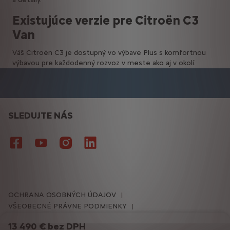
Existujúce verzie pre Citroën C3
Van
Váš Citroën C3 je dostupný vo výbave Plus s komfortnou
výbavou pre každodenný rozvoz v meste ako aj v okolí.
SLEDUJTE NÁS
OCHRANA OSOBNÝCH ÚDAJOV
VŠEOBECNÉ PRÁVNE PODMIENKY
NASTAVENIE COOKIES
COOKIES
13 490 € bez DPH
Podmienky používania Citroën Advisor