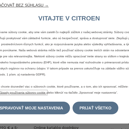
AČOVAŤ BEZ SÚHLASU →
to
stránke
sú
iba
informatívne
a
sú
publikované
na
základe
informácií
dostupných
ultujte
vždy
prosím
so
svojim
najbližším
predajcom
Citroën.
VITAJTE V CITROEN
 a ë-C4
vame súbory cookie, aby sme vám zaistili čo najlepší zážitok z našej webovej stránky. Súbory co
ujú poskytovať vám základné funkcie, ako sú bezpečnosť, správa a dostupnosť siete. Zlepšujú 
ým vzhľadom? Prispôsobte si svoj Citroën C4 v spaľovacej, hybridne
 prostredníctvom rôznych funkcií, ako je rozpoznávanie jazyka alebo výsledky vyhľadávania, a tý
ať vám a vašim túžbam. Môžete si nakonfigurovať všetko od výbavy a 
m ponúkame. Naša webová stránka môže tiež používať súbory cookie tretích strán na odosielani
 je pre vás relevantnejšia. Niektoré súbory cookie môžu spracúvať tretie strany so sídlom v krajin
skeho hospodárskeho priestoru (EHP), ktoré ešte nemusia mať rozhodnutie o primeranosti prísl
skych orgánov na ochranu údajov. V takom prípade sa prenos uskutočňuje na základe vášho sú
 ods. 1 písm. a) nariadenia GDPR).
VYBERTE SI NOVÉ VOZIDLO
UŽITOČ
 chcete dozvedieť viac o súboroch cookie, ktoré používame, a o tom, ako ich spravovať, môžete s
diel
Nakonfigurujte si nové vozidlo
Cenníky a
Zásady používania súborov cookie
alebo kliknúť na tlačidlo „Spravovať moje nastavenia“.
idlá
Nové vozidlá skladom
Požiadať
Operatívny leasing - Citroën
Rezervova
SPRAVOVAŤ MOJE NASTAVENIA
PRIJAŤ VŠETKO
paušál od 239€/mes.
eratívny
Predajná 
Predvádzacie a jazdené vozidlá
Kontaktu
990 € a 5-
Online katalóg doplnkov