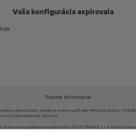
Vaša konfigurácia expirovala
stuje
Právne informácie
urátore
zahŕňa
BONUS.
Navyše
je
možné
využiť
ešte
PRIVILEGE
BONUS.
CITROË
cez
CITROËN
FINANCIAL
SERVICES.
je
financovanie
poskytované
spoločnosťou
ESSOX
FINANCE,
s.
r.
o.
Ponuka
financ
redajcom
značky
CITROËN.