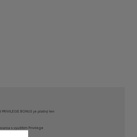
N
PRIVILEGE
BONUS
je
platný
len
ovania
s
využitím
Privilege