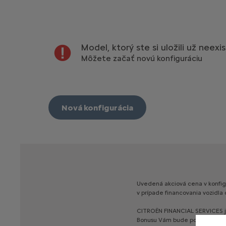
Model, ktorý ste si uložili už neexi
Môžete začať novú konfiguráciu
Nová konfigurácia
Uvedená
akciová
cena
v
konfig
v
prípade
financovania
vozidla
CITROËN
FINANCIAL
SERVICES
Bonusu
Vám
bude
poskytnutá
p