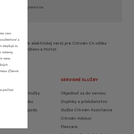
v
čase
ich
zverejnenia
na
okie nám
použiteľnosť a
j alebo 100% elektrickej verzii pre Citroën C4 vďaka
m zlepšujú to,
dizajnu až po výbavu a motor.
e reklamy,
ách mimo
ušných
hlasu (Článok
NÉ ODKAZY
SERVISNÉ SLUŽBY
i prečítať
 užívateľské príručky
Objednať sa do servisu
 o cenovú ponuku
Doplnky a príslušenstvo
ť testovaciu jazdu
Služba Citroën Assistance
a servisná sieť
Citroën Advisor
jte nás
Flexcare