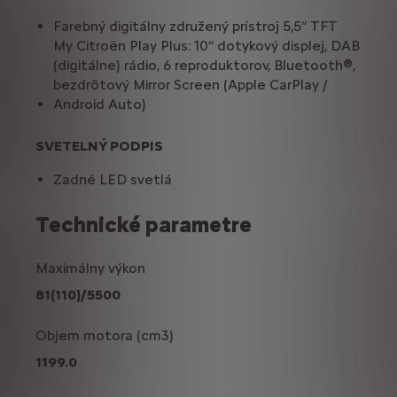
Farebný digitálny združený prístroj 5,5‘‘ TFT
My Citroën Play Plus: 10‘‘ dotykový displej, DAB
(digitálne) rádio, 6 reproduktorov, Bluetooth®,
bezdrôtový Mirror Screen (Apple CarPlay /
Android Auto)
SVETELNÝ PODPIS
Zadné LED svetlá
Technické parametre
Maximálny výkon
81(110)/5500
Objem motora (cm3)
1199.0