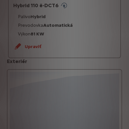
Hybrid 110 ë-DCT6
Palivo
Hybrid
Prevodovka
Automatická
Výkon
81 KW
Upraviť
Exteriér