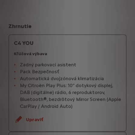
Zhrnutie
C4 YOU
Kľúčová výbava
Zadný parkovací asistent
Pack Bezpečnosť
Automatická dvojzónová klimatizácia
My Citroën Play Plus: 10‘‘ dotykový displej,
DAB (digitálne) rádio, 6 reproduktorov,
Bluetooth®, bezdrôtový Mirror Screen (Apple
CarPlay / Android Auto)
Upraviť