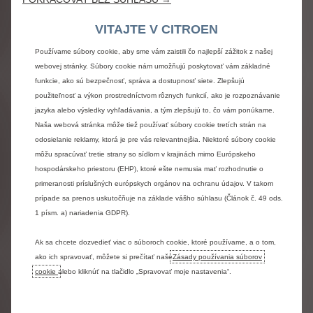
VITAJTE V CITROEN
INÉ
Používame súbory cookie, aby sme vám zaistili čo najlepší zážitok z našej
Tlmiče pruženia s progresívnymi hydraulickými
webovej stránky. Súbory cookie nám umožňujú poskytovať vám základné
dorazmi
funkcie, ako sú bezpečnosť, správa a dostupnosť siete. Zlepšujú
použiteľnosť a výkon prostredníctvom rôznych funkcií, ako je rozpoznávanie
BEZPEČNOSŤ
jazyka alebo výsledky vyhľadávania, a tým zlepšujú to, čo vám ponúkame.
Naša webová stránka môže tiež používať súbory cookie tretích strán na
Zadný parkovací asistent
odosielanie reklamy, ktorá je pre vás relevantnejšia. Niektoré súbory cookie
Asistent rozjazdu do kopca
môžu spracúvať tretie strany so sídlom v krajinách mimo Európskeho
Hlavové airbagy pre prvý a druhý rad sedadiel
hospodárskeho priestoru (EHP), ktoré ešte nemusia mať rozhodnutie o
Systém detekcie únavy a pozornosti vodiča s
primeranosti príslušných európskych orgánov na ochranu údajov. V takom
kamerou
prípade sa prenos uskutočňuje na základe vášho súhlasu (Článok č. 49 ods.
Bezpečnostné úchyty ISOFIX
1 písm. a) nariadenia GDPR).
Sada na dočasnú opravu pneumatík
Nepriama detekcia podhustenia pneumatík
Ak sa chcete dozvedieť viac o súboroch cookie, ktoré používame, a o tom,
Pack Bezpečnosť
ako ich spravovať, môžete si prečítať naše
Zásady používania súborov
Bezpečnostné pásy vpredu s pyrotechnickým
cookie
alebo kliknúť na tlačidlo „Spravovať moje nastavenia“.
prepínačom a obmedzovačom ťahu
ESP + ASR