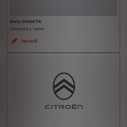
Biela OKENITE
zahrnuté v cene
Upraviť