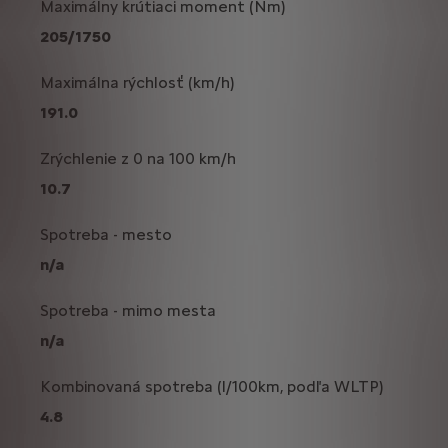
Maximálny krútiaci moment (Nm)
205/1750
Maximálna rýchlosť (km/h)
191.0
Zrýchlenie z 0 na 100 km/h
10.7
Spotreba - mesto
n/a
Spotreba - mimo mesta
n/a
Kombinovaná spotreba (l/100km, podľa WLTP)
4.8