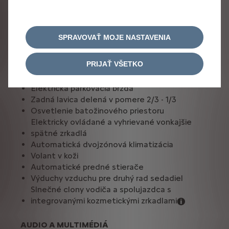
KOMFORT A VNÚTORNÉ
VYBAVENIE
SPRAVOVAŤ MOJE NASTAVENIA
Osvetlenie interiéru pre prvú a druhú radu
sedadiel
PRIJAŤ VŠETKO
Elektricky ovládané okná predných a zadných
dverí so sekvenčným ovládaním
Elektrická parkovacia brzda
Zadná lavica delená v pomere 2/3 - 1/3
Osvetlenie batožinového priestoru
Elektricky ovládané a vyhrievané vonkajšie
spätné zrkadlá
Automatická dvojzónová klimatizácia
Volant v koži
Automatické predné stierače
Výduchy vzduchu pre druhý rad sedadiel
Slnečné clony vodiča a spolujazdca s
integrovanými kozmetickými zrkadlami
AUDIO A MULTIMÉDIÁ