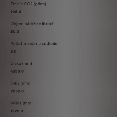
Emisie CO2 (g/km)
108.0
Objem nádrže v litroch
50.0
Počet miest na sedenie
5.0
Dĺžka (mm)
4350.0
Šírka (mm)
2032.0
Výška (mm)
1525.0