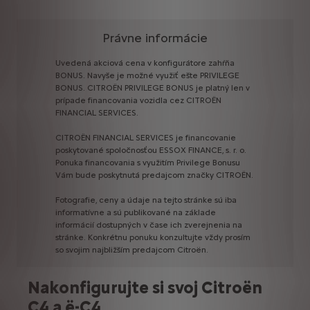
Právne informácie
Uvedená
akciová
cena
v
konfigurátore
zahŕňa
BONUS.
Navyše
je
možné
využiť
ešte
PRIVILEGE
BONUS.
CITROËN
PRIVILEGE
BONUS
je
platný
len
v
prípade
financovania
vozidla
cez
CITROËN
FINANCIAL
SERVICES.
CITROËN
FINANCIAL
SERVICES
je
financovanie
poskytované
spoločnosťou
ESSOX
FINANCE,
s.
r.
o.
Ponuka
financovania
s
využitím
Privilege
Bonusu
Vám
bude
poskytnutá
predajcom
značky
CITROËN.
Fotografie,
ceny
a
údaje
na
tejto
stránke
sú
iba
informatívne
a
sú
publikované
na
základe
informácií
dostupných
v
čase
ich
zverejnenia
na
stránke.
Konkrétnu
ponuku
konzultujte
vždy
prosím
so
svojim
najbližším
predajcom
Citroën.
Nakonfigurujte si svoj Citroën
C4 a ë-C4