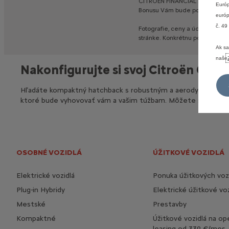
CITROËN
FINANCIAL
SERVICES
Európ
Bonusu
Vám
bude
poskytnutá
p
európ
č. 49
Fotografie,
ceny
a
údaje
na
tej
stránke.
Konkrétnu
ponuku
konz
Ak sa
naše
Nakonfigurujte si svoj Citroën C4 a 
Hľadáte kompaktný hatchback s robustným a aerodynamickým vz
ktoré bude vyhovovať vám a vašim túžbam. Môžete si nakonfig
OSOBNÉ VOZIDLÁ
ÚŽITKOVÉ VOZIDLÁ
Elektrické vozidlá
Ponuka úžitkových vozi
Plug-in Hybridy
Elektrické úžitkové voz
Mestské
Prestavby
Kompaktné
Úžitkové vozidlá na op
leasing od 339 €/mes.