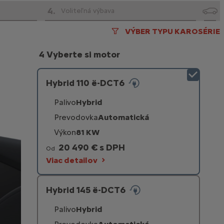
4
.
Voliteľná výbava
VÝBER TYPU KAROSÉRIE
4 Vyberte si motor
Hybrid 110 ë-DCT6
Palivo
Hybrid
Prevodovka
Automatická
Výkon
81 KW
20 490 € s DPH
Od
Viac detailov
Hybrid 145 ë-DCT6
Palivo
Hybrid