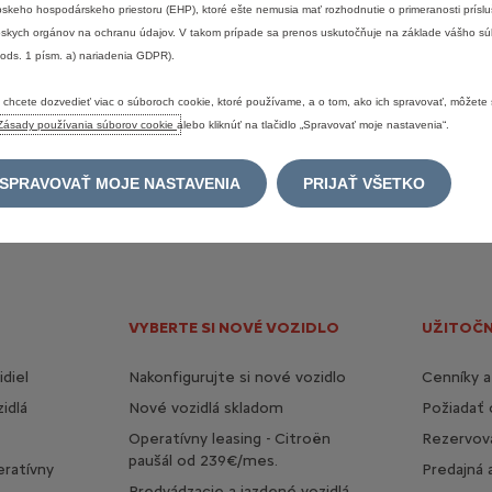
je
financovanie
poskytované
spoločnosťou
ESSOX
FINANCE,
s.
r.
o.
Ponuka
financ
skeho hospodárskeho priestoru (EHP), ktoré ešte nemusia mať rozhodnutie o primeranosti prísl
redajcom
značky
CITROËN.
skych orgánov na ochranu údajov. V takom prípade sa prenos uskutočňuje na základe vášho sú
 ods. 1 písm. a) nariadenia GDPR).
to
stránke
sú
iba
informatívne
a
sú
publikované
na
základe
informácií
dostupných
ultujte
vždy
prosím
so
svojim
najbližším
predajcom
Citroën.
 chcete dozvedieť viac o súboroch cookie, ktoré používame, a o tom, ako ich spravovať, môžete s
Zásady používania súborov cookie
alebo kliknúť na tlačidlo „Spravovať moje nastavenia“.
ë-C4
SPRAVOVAŤ MOJE NASTAVENIA
PRIJAŤ VŠETKO
hľadom? Prispôsobte si svoj Citroën C4 v 100% elektrickej verzii p
urovať všetko od výbavy a dizajnu až po výbavu a motor.
VYBERTE SI NOVÉ VOZIDLO
UŽITOČ
diel
Nakonfigurujte si nové vozidlo
Cenníky a
idlá
Nové vozidlá skladom
Požiadať
Operatívny leasing - Citroën
Rezervova
paušál od 239€/mes.
eratívny
Predajná 
Predvádzacie a jazdené vozidlá