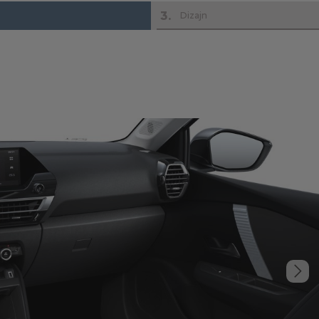
3
.
Dizajn