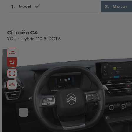
1
.
2
.
Motor
Model
Citroën C4
YOU • Hybrid 110 ë-DCT6