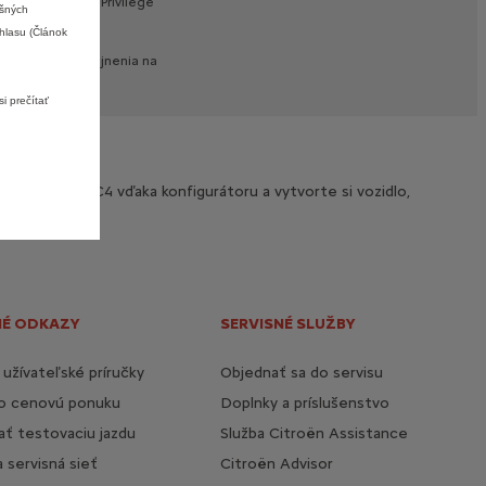
ovania
s
využitím
Privilege
Výkon elektromotora
115 kW
ušných
hlasu (Článok
31 990 € s DPH
Od
v
čase
ich
zverejnenia
na
Viac detailov
i prečítať
re Citroën C4 vďaka konfigurátoru a vytvorte si vozidlo,
NÉ ODKAZY
SERVISNÉ SLUŽBY
 užívateľské príručky
Objednať sa do servisu
 o cenovú ponuku
Doplnky a príslušenstvo
ť testovaciu jazdu
Služba Citroën Assistance
a servisná sieť
Citroën Advisor