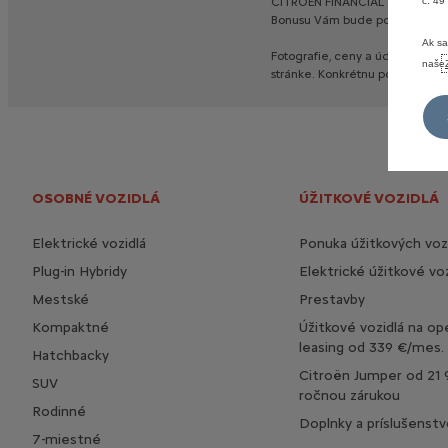
č. 49
CITROËN
FINANCIAL
SERVICES
Bonusu
Vám
bude
poskytnutá
p
Ak sa
Fotografie,
ceny
a
údaje
na
tej
naše
stránke.
Konkrétnu
ponuku
konz
OSOBNÉ VOZIDLÁ
ÚŽITKOVÉ VOZIDLÁ
Elektrické vozidlá
Ponuka úžitkových vozi
Plug-in Hybridy
Elektrické úžitkové voz
Mestské
Prestavby
Kompaktné
Úžitkové vozidlá na op
leasing od 339 €/mes.
Hatchbacky
Citroën Jumper od 21 
SUV
ročnou zárukou
Rodinné
Doplnky a príslušenstv
7-miestné