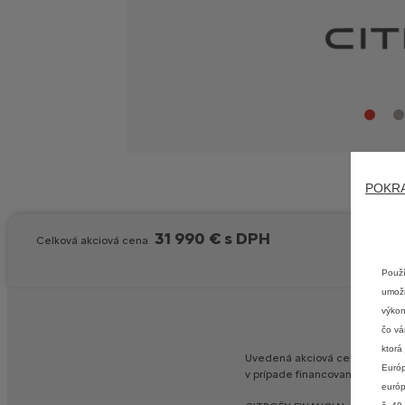
POKR
31 990 € s DPH
Celková akciová cena
Použí
umožň
výkon
čo vá
ktorá
Uvedená
akciová
cena
v
konfig
Európ
v
prípade
financovania
vozidla
európ