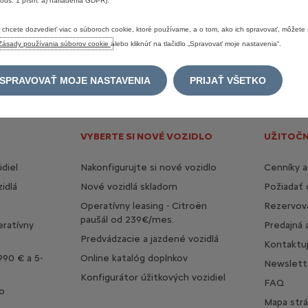
 ods. 1 písm. a) nariadenia GDPR).
je
financovanie
poskytované
spoločnosťou
ESSOX
FINANCE,
s.
r.
o.
Ponuka
financ
redajcom
značky
CITROËN.
 chcete dozvedieť viac o súboroch cookie, ktoré používame, a o tom, ako ich spravovať, môžete s
to
stránke
sú
iba
informatívne
a
sú
publikované
na
základe
informácií
dostupných
Zásady používania súborov cookie
alebo kliknúť na tlačidlo „Spravovať moje nastavenia“.
ultujte
vždy
prosím
so
svojim
najbližším
predajcom
Citroën.
SPRAVOVAŤ MOJE NASTAVENIA
PRIJAŤ VŠETKO
VYBERTE SI NOVÉ VOZIDLO
UŽITOČ
diel
Nakonfigurujte si nové vozidlo
Cenníky a
idlá
Nové vozidlá skladom
Požiadať
Operatívny leasing - Citroën
Rezervova
paušál od 239€/mes.
eratívny
Predajná 
Predvádzacie a jazdené vozidlá
Kontaktu
990 € a 5-
Online katalóg doplnkov
Newslett
Konfigurátor úžitkových vozidiel
FAQ
o
Mapa str