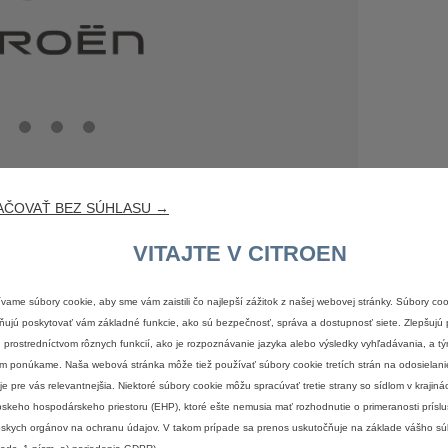
AČOVAŤ BEZ SÚHLASU →
VITAJTE V CITROEN
vame súbory cookie, aby sme vám zaistili čo najlepší zážitok z našej webovej stránky. Súbory co
ujú poskytovať vám základné funkcie, ako sú bezpečnosť, správa a dostupnosť siete. Zlepšujú 
 prostredníctvom rôznych funkcií, ako je rozpoznávanie jazyka alebo výsledky vyhľadávania, a tý
Právne informácie
m ponúkame. Naša webová stránka môže tiež používať súbory cookie tretích strán na odosielani
 je pre vás relevantnejšia. Niektoré súbory cookie môžu spracúvať tretie strany so sídlom v krajin
urátore
zahŕňa
BONUS.
Navyše
je
možné
využiť
ešte
PRIVILEGE
BONUS.
CITROË
skeho hospodárskeho priestoru (EHP), ktoré ešte nemusia mať rozhodnutie o primeranosti prísl
cez
CITROËN
FINANCIAL
SERVICES.
skych orgánov na ochranu údajov. V takom prípade sa prenos uskutočňuje na základe vášho sú