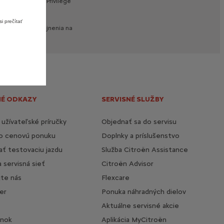
ovania
s
využitím
Privilege
i prečítať
v
čase
ich
zverejnenia
na
NÉ ODKAZY
SERVISNÉ SLUŽBY
 užívateľské príručky
Objednať sa do servisu
 o cenovú ponuku
Doplnky a príslušenstvo
ť testovaciu jazdu
Služba Citroën Assistance
a servisná sieť
Citroën Advisor
jte nás
Flexcare
er
Ponuka náhradných dielov
Aktuálne servisné akcie
ánok
Aplikácia MyCitroën