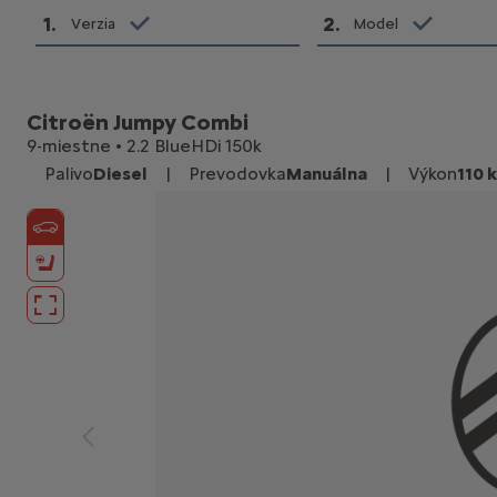
1
.
2
.
Verzia
Model
Citroën Jumpy Combi
9-miestne • 2.2 BlueHDi 150k
Palivo
Diesel
|
Prevodovka
Manuálna
|
Výkon
110 