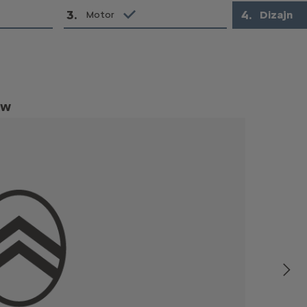
3
.
4
.
Dizajn
Motor
kW