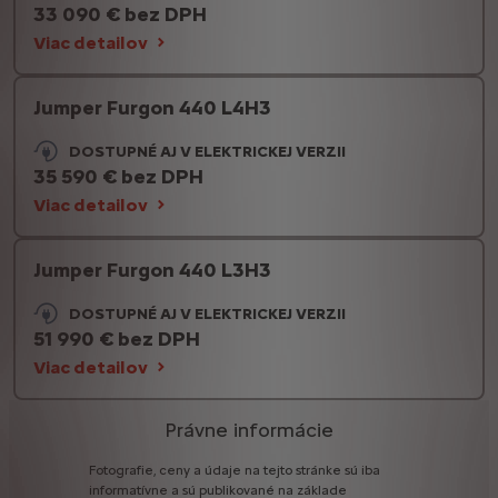
33 090 € bez DPH
Viac detailov
Jumper Furgon 440 L4H3
DOSTUPNÉ AJ V ELEKTRICKEJ VERZII
35 590 € bez DPH
Viac detailov
Jumper Furgon 440 L3H3
DOSTUPNÉ AJ V ELEKTRICKEJ VERZII
51 990 € bez DPH
Viac detailov
Právne informácie
Fotografie,
ceny
a
údaje
na
tejto
stránke
sú
iba
informatívne
a
sú
publikované
na
základe