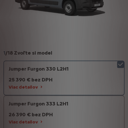
1
/
18 Zvoľte si model
Jumper Furgon 330 L2H1
25 390 € bez DPH
Viac detailov
Jumper Furgon 333 L2H1
26 390 € bez DPH
Viac detailov