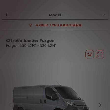
1
.
Model
VÝBER TYPU KAROSÉRIE
Citroën Jumper Furgon
Furgon 330 L2H1 • 330 L2H1