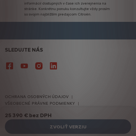
informácií
dostupných
v
čase
ich
zverejnenia
na
stránke.
Konkrétnu
ponuku
konzultujte
vždy
prosím
so
svojim
najbližším
predajcom
Citroën.
SLEDUJTE NÁS
OCHRANA OSOBNÝCH ÚDAJOV
VŠEOBECNÉ PRÁVNE PODMIENKY
NASTAVENIE COOKIES
COOKIES
25 390 € bez DPH
Podmienky používania Citroën Advisor
ZVOLIŤ VERZIU
Citroën 2026