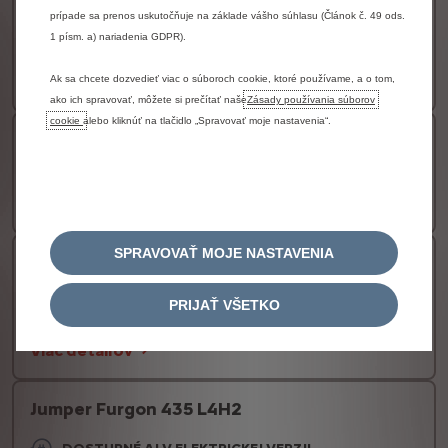
prípade sa prenos uskutočňuje na základe vášho súhlasu (Článok č. 49 ods.
DOSTUPNÉ AJ V ELEKTRICKEJ VERZII
1 písm. a) nariadenia GDPR).
31 090 € bez DPH
Viac detailov
Ak sa chcete dozvedieť viac o súboroch cookie, ktoré používame, a o tom,
ako ich spravovať, môžete si prečítať naše
Zásady používania súborov
cookie
alebo kliknúť na tlačidlo „Spravovať moje nastavenia“.
Jumper Furgon 335 L3H3
31 490 € bez DPH
Viac detailov
SPRAVOVAŤ MOJE NASTAVENIA
Jumper Furgon 435 L3H3
DOSTUPNÉ AJ V ELEKTRICKEJ VERZII
PRIJAŤ VŠETKO
32 090 € bez DPH
Viac detailov
Jumper Furgon 435 L4H2