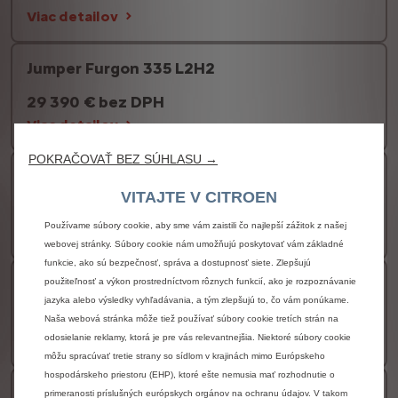
Viac detailov
Jumper Furgon 335 L2H2
29 390 € bez DPH
Viac detailov
POKRAČOVAŤ BEZ SÚHLASU →
Jumper Furgon 435 L2H2
VITAJTE V CITROEN
29 990 € bez DPH
Používame súbory cookie, aby sme vám zaistili čo najlepší zážitok z našej
Viac detailov
webovej stránky. Súbory cookie nám umožňujú poskytovať vám základné
funkcie, ako sú bezpečnosť, správa a dostupnosť siete. Zlepšujú
Jumper Furgon 335 L3H2
použiteľnosť a výkon prostredníctvom rôznych funkcií, ako je rozpoznávanie
jazyka alebo výsledky vyhľadávania, a tým zlepšujú to, čo vám ponúkame.
30 490 € bez DPH
Naša webová stránka môže tiež používať súbory cookie tretích strán na
odosielanie reklamy, ktorá je pre vás relevantnejšia. Niektoré súbory cookie
Viac detailov
môžu spracúvať tretie strany so sídlom v krajinách mimo Európskeho
hospodárskeho priestoru (EHP), ktoré ešte nemusia mať rozhodnutie o
Jumper Furgon 435 L3H2
primeranosti príslušných európskych orgánov na ochranu údajov. V takom