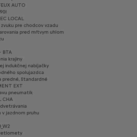
FEUX AUTO
90l
VEC LOCAL
 zvuku pre chodcov vzadu
arovania pred mŕtvym uhlom
cu
+ BTA
ia krajiny
j indukčnej nabíjačky
redného spolujazdca
a predné, štandardné
MENT EXT
ravu pneumatík
L CHA
dvetrávania
a v jazdnom pruhu
0_W2
vetlomety