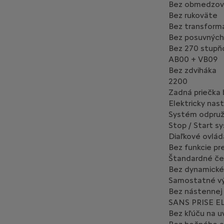
Bez obmedzova
Bez rukoväte
Bez transform
Bez posuvných
Bez 270 stupň
AB00 + VB09
Bez zdviháka
2200
Zadná priečka
Elektricky nas
Systém odpruž
Stop / Start s
Diaľkové ovlád
Bez funkcie pr
Štandardné če
Bez dynamické
Samostatné vý
Bez nástennej
SANS PRISE E
Bez kľúču na u