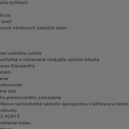
ča rýchlosti
átora
 dverí
ových otváracích zadných dverí
 bez zadného svetla
taviteľné a vyhrievané vonkajšie spätné zrkadlá
enia štandardný
ystém
anie
ezimovania
lné sklo
ho priestorového zobrazenia
škovo nastaviteľné sedadlo spolujazdca s lakťovou a bedro
 zásuvky
LE FORTE
voľnenie kolies