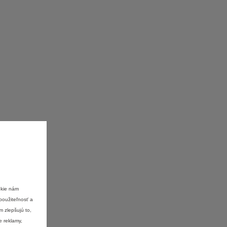
okie nám
použiteľnosť a
m zlepšujú to,
e reklamy,