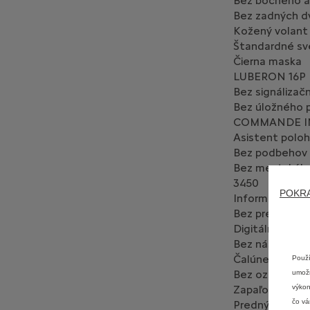
Bez bočného a
Bez zadných d
Kožený volant
Štandardné sv
Čierna maska
LUBERON 16P
Bez signáliza
Bez úložného 
COMMANDE I
Asistent poloh
Bez podbehov 
Bez mestského
3450
POKR
Informačný dis
Bez predných 
Digitálny dysp
Bez nástennej
Čalúnenie úrov
Použí
Bez označenia
umožň
výkon
Zapaľovanie
čo vá
Predný pohon