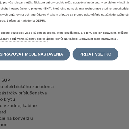
 je pre vás relevantnejšia. Niektoré súbory cookie môžu spracúvať tretie strany so sídlom v krajin
ižín
skeho hospodárskeho priestoru (EHP), ktoré ešte nemusia mať rozhodnutie o primeranosti prísl
 nárazníka
skych orgánov na ochranu údajov. V takom prípade sa prenos uskutočňuje na základe vášho sú
 ods. 1 písm. a) nariadenia GDPR).
lenia
o výťahu
 chcete dozvedieť viac o súboroch cookie, ktoré používame, a o tom, ako ich spravovať, môžete s
ie frekvencie
Zásady používania súborov cookie
alebo kliknúť na tlačidlo „Spravovať moje nastavenia“.
ho vykurovania
SPRAVOVAŤ MOJE NASTAVENIA
PRIJAŤ VŠETKO
 a zrýchlenia
 systému
 SUP
o elektrického zariadenia
zástrčky príslušenstva
o krytu
ie v zadnej kabíne
ard
cie na konverziu
ohon