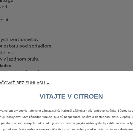
irbagu
verí
etlá
čných svetlometov
priestoru pod sedadlom
NT EL
y v jazdnom pruhu
kolies
 parkovacieho asistenta
AČOVAŤ BEZ SÚHLASU →
plej vodiča
hmlových svetlometov
VITAJTE V CITROEN
lej TFT
 zásuvky
eň 1
vame súbory cookie, aby sme vám zaistili čo najlepší zážitok z našej webovej stránky. Súbory co
ujú poskytovať vám základné funkcie, ako sú bezpečnosť, správa a dostupnosť siete. Zlepšujú 
 prostredníctvom rôznych funkcií, ako je rozpoznávanie jazyka alebo výsledky vyhľadávania, a tý
m ponúkame. Naša webová stránka môže tiež používať súbory cookie tretích strán na odosielani