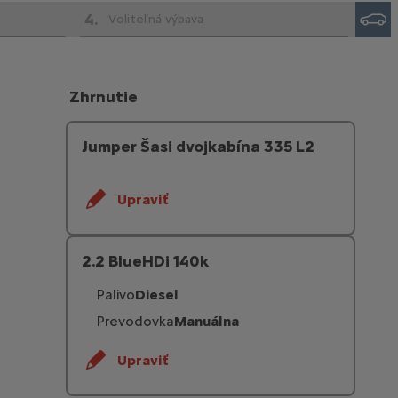
4
.
Voliteľná výbava
Zhrnutie
Jumper Šasi dvojkabína 335 L2
Upraviť
2.2 BlueHDi 140k
Palivo
Diesel
Prevodovka
Manuálna
Upraviť