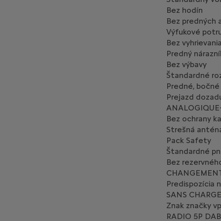
Bez hodín
Bez predných a
Výfukové potru
Bez vyhrievani
Predný nárazník
Bez výbavy
Štandardné roz
Predné, bočné 
Prejazd dozad
ANALOGIQUE
Bez ochrany ka
Strešná antén
Pack Safety
Štandardné pn
Bez rezervnéh
CHANGEMENT
Predispozícia 
SANS CHARGE
Znak značky v
RADIO 5P DAB