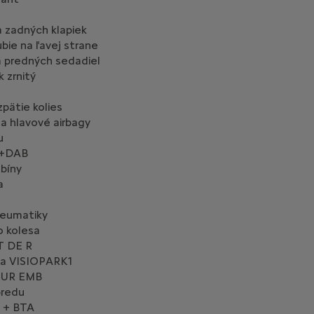
 zadných klapiek
bie na ľavej strane
a predných sedadiel
 zrnitý
pätie kolies
a hlavové airbagy
u
+DAB
bíny
a
eumatiky
o kolesa
 DE R
na VISIOPARK1
UR EMB
predu
 + BTA