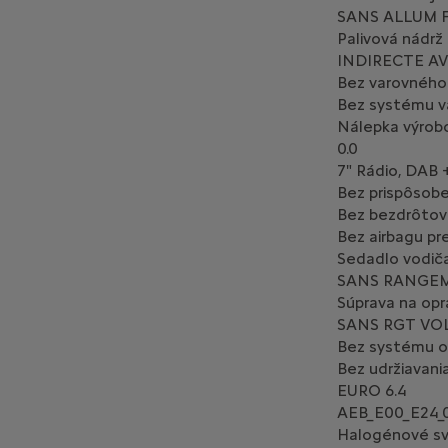
SANS ALLUM 
Palivová nádrž 
INDIRECTE A
Bez varovného
Bez systému v
Nálepka výrob
0.0
7" Rádio, DAB 
Bez prispôsoben
Bez bezdrôtove
Bez airbagu p
Sedadlo vodič
SANS RANGE
Súprava na op
SANS RGT VO
Bez systému o
Bez udržiavani
EURO 6.4
AEB_E00_E24_
Halogénové s