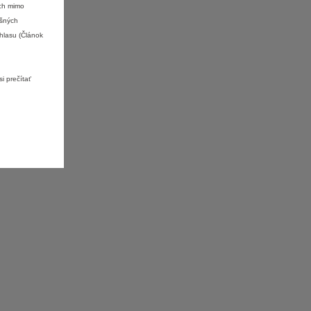
ách mimo
ušných
hlasu (Článok
i prečítať