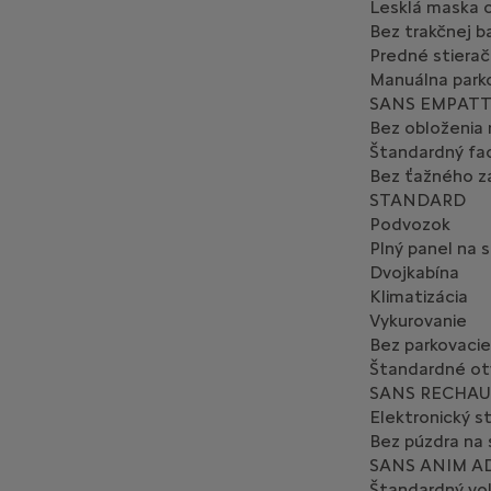
Lesklá maska c
Bez trakčnej b
Predné stiera
Manuálna park
SANS EMPAT
Bez obloženia 
Štandardný fac
Bez ťažného za
STANDARD
Podvozok
Plný panel na 
Dvojkabína
Klimatizácia
Vykurovanie
Bez parkovaci
Štandardné otv
SANS RECHAU
Elektronický s
Bez púzdra na
SANS ANIM AD
Štandardný vo