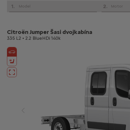
1
.
2
.
Model
Motor
Citroën Jumper Šasi dvojkabína
335 L2 • 2.2 BlueHDi 140k