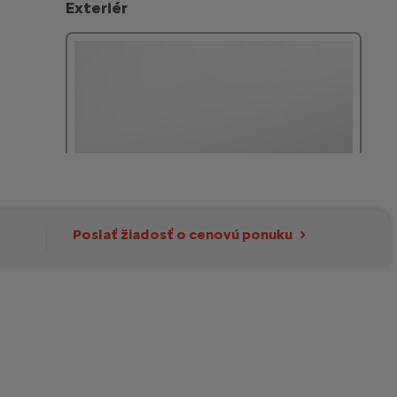
Exteriér
Poslať žiadosť o cenovú ponuku
Pastelová farba Biela ICY
zahrnuté v cene
Upraviť
Interiér