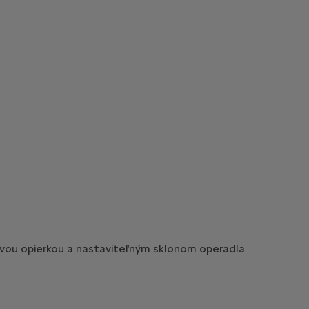
Cena s DPH bez
28 490 €
voliteľnej výbavy
Personalizácia
0 €
Doplnky
Spolu za príplatkovú
0 €
výbavu
vou opierkou a nastaviteľným sklonom operadla