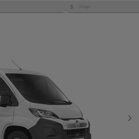
3
.
Dizajn