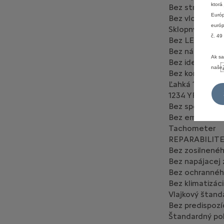
ktorá
Bez strešných l
Európ
Bez vložiek do
európ
Sklopný kľúč
č. 49
Bez LED osvet
Bez nákladnéh
Ak sa
Bez identifikác
naše
Bez kompletné
Ľahká 16 Q
1234 YF
Bez spomalenia
Bez emisného
Tachometer
REPARABILITE
Bez zosilnenéh
Bez napájacej 
Bez ochrannéh
Bez klimatizác
Vlajkový štand
Bez predispozí
Štandardný p