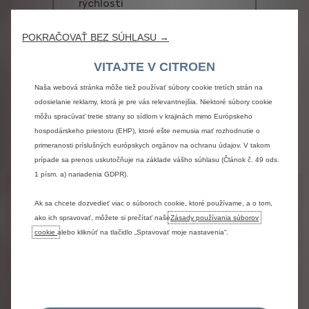
rýchlosti
Používame súbory cookie, aby sme vám zaistili čo najlepší zážitok z našej
Manuálna klimatizácia
webovej stránky. Súbory cookie nám umožňujú poskytovať vám základné
Pack Drive Assist 2
POKRAČOVAŤ BEZ SÚHLASU →
funkcie, ako sú bezpečnosť, správa a dostupnosť siete. Zlepšujú
použiteľnosť a výkon prostredníctvom rôznych funkcií, ako je rozpoznávanie
POKRAČOVAŤ V
VITAJTE V CITROEN
jazyka alebo výsledky vyhľadávania, a tým zlepšujú to, čo vám ponúkame.
KONFIGURÁCII
Naša webová stránka môže tiež používať súbory cookie tretích strán na
odosielanie reklamy, ktorá je pre vás relevantnejšia. Niektoré súbory cookie
môžu spracúvať tretie strany so sídlom v krajinách mimo Európskeho
hospodárskeho priestoru (EHP), ktoré ešte nemusia mať rozhodnutie o
primeranosti príslušných európskych orgánov na ochranu údajov. V takom
prípade sa prenos uskutočňuje na základe vášho súhlasu (Článok č. 49 ods.
1 písm. a) nariadenia GDPR).
Právne informácie
Ak sa chcete dozvedieť viac o súboroch cookie, ktoré používame, a o tom,
Uvedená
akciová
cena
v
konfigurátore
zahŕňa
ako ich spravovať, môžete si prečítať naše
Zásady používania súborov
BONUS.
Navyše
je
možné
využiť
ešte
PRIVILEGE
cookie
alebo kliknúť na tlačidlo „Spravovať moje nastavenia“.
BONUS.
CITROËN
PRIVILEGE
BONUS
je
platný
len
v
prípade
financovania
vozidla
cez
CITROËN
FINANCIAL
SERVICES.
CITROËN
FINANCIAL
SERVICES
je
financovanie
poskytované
spoločnosťou
ESSOX
FINANCE,
s.
r.
o.