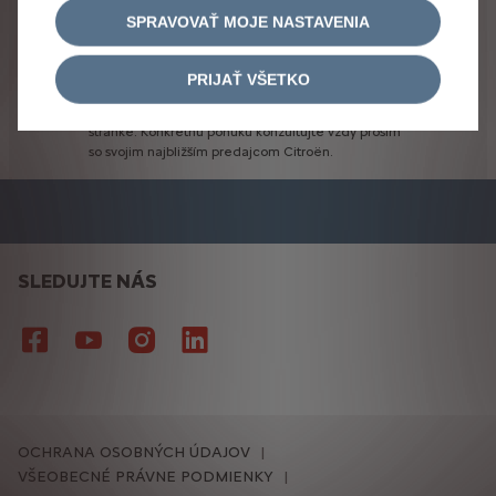
Ponuka
financovania
s
využitím
Privilege
Bonusu
SPRAVOVAŤ MOJE NASTAVENIA
Vám
bude
poskytnutá
predajcom
značky
CITROËN.
Fotografie,
ceny
a
údaje
na
tejto
stránke
sú
iba
PRIJAŤ VŠETKO
informatívne
a
sú
publikované
na
základe
informácií
dostupných
v
čase
ich
zverejnenia
na
stránke.
Konkrétnu
ponuku
konzultujte
vždy
prosím
so
svojim
najbližším
predajcom
Citroën.
SLEDUJTE NÁS
OCHRANA OSOBNÝCH ÚDAJOV
VŠEOBECNÉ PRÁVNE PODMIENKY