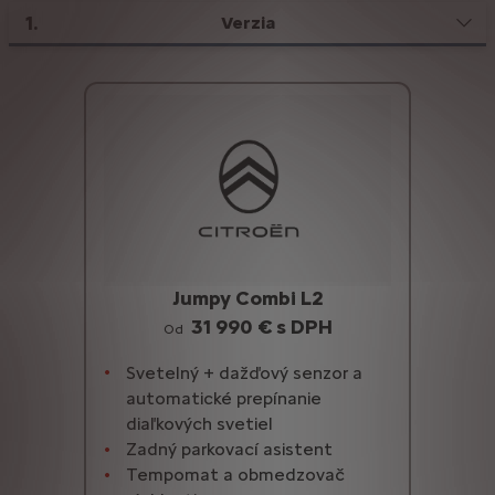
1
.
Verzia
Jumpy Combi L2
31 990 € s DPH
Od
Svetelný + dažďový senzor a
automatické prepínanie
diaľkových svetiel
Zadný parkovací asistent
Tempomat a obmedzovač