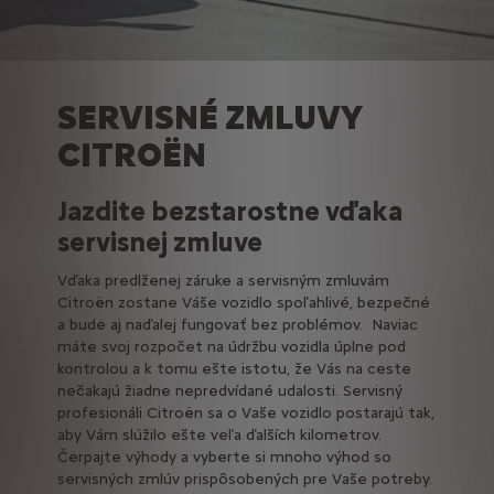
SERVISNÉ ZMLUVY
CITROËN
Jazdite bezstarostne vďaka
servisnej zmluve
Vďaka predlženej záruke a servisným zmluvám
Citroën zostane Váše vozidlo spoľahlivé, bezpečné
a bude aj naďalej fungovať bez problémov. Naviac
máte svoj rozpočet na údržbu vozidla úplne pod
kontrolou a k tomu ešte istotu, že Vás na ceste
nečakajú žiadne nepredvídané udalosti. Servisný
profesionáli Citroën sa o Vaše vozidlo postarajú tak,
aby Vám slúžilo ešte veľa ďalších kilometrov.
Čerpajte výhody a vyberte si mnoho výhod so
servisných zmlúv prispôsobených pre Vaše potreby.