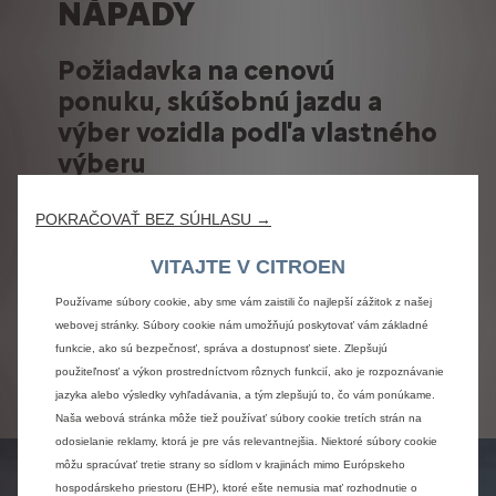
NÁPADY
Požiadavka na cenovú
ponuku, skúšobnú jazdu a
výber vozidla podľa vlastného
výberu
Získajte cenovú ponuku na mieru a z pohodlia
POKRAČOVAŤ BEZ SÚHLASU →
domova.
Môžete si tiež objednať testovaciu jazdu s
VITAJTE V CITROEN
modelom podľa Vášho výberu u Vami zvoleného
predajcu Citroën.
Používame súbory cookie, aby sme vám zaistili čo najlepší zážitok z našej
webovej stránky. Súbory cookie nám umožňujú poskytovať vám základné
funkcie, ako sú bezpečnosť, správa a dostupnosť siete. Zlepšujú
Požiadať o cenovú
Rezervovať
ponuku
testovaciu jazdu
použiteľnosť a výkon prostredníctvom rôznych funkcií, ako je rozpoznávanie
jazyka alebo výsledky vyhľadávania, a tým zlepšujú to, čo vám ponúkame.
Naša webová stránka môže tiež používať súbory cookie tretích strán na
odosielanie reklamy, ktorá je pre vás relevantnejšia. Niektoré súbory cookie
môžu spracúvať tretie strany so sídlom v krajinách mimo Európskeho
hospodárskeho priestoru (EHP), ktoré ešte nemusia mať rozhodnutie o