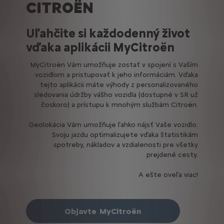
CITROËN
Uľahčite si každodenný život
vďaka aplikácii MyCitroën
MyCitroën Vám umožňuje zostať v spojení s Vaším
vozidlom a pristupovať k jeho informáciám. Vďaka
tejto aplikácii máte výhody z personalizovaného
sledovania údržby vášho vozidla (dostupné v SR už
čoskoro) a prístupu k mnohým službám Citroën.
Geolokácia Vám umožňuje ľahko nájsť Vaše vozidlo.
Svoju jazdu optimalizujete vďaka štatistikám
spotreby, nákladov a vzdialenosti pre všetky
prejdené cesty.
A ešte oveľa viac!
Objavte MyCitroën