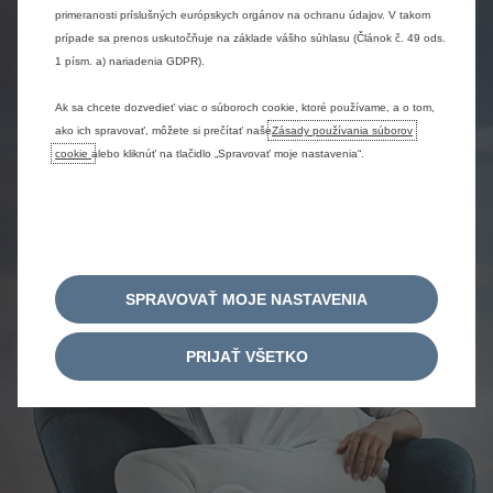
primeranosti príslušných európskych orgánov na ochranu údajov. V takom
prípade sa prenos uskutočňuje na základe vášho súhlasu (Článok č. 49 ods.
1 písm. a) nariadenia GDPR).
Ak sa chcete dozvedieť viac o súboroch cookie, ktoré používame, a o tom,
ako ich spravovať, môžete si prečítať naše
Zásady používania súborov
cookie
alebo kliknúť na tlačidlo „Spravovať moje nastavenia“.
SPRAVOVAŤ MOJE NASTAVENIA
PRIJAŤ VŠETKO