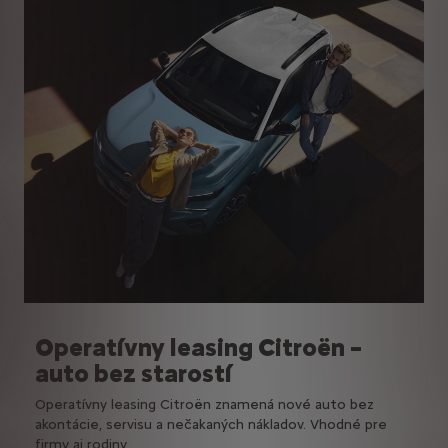
Operatívny leasing Citroën –
auto bez starostí
Operatívny leasing Citroën znamená nové auto bez
akontácie, servisu a nečakaných nákladov. Vhodné pre
firmy aj rodiny.