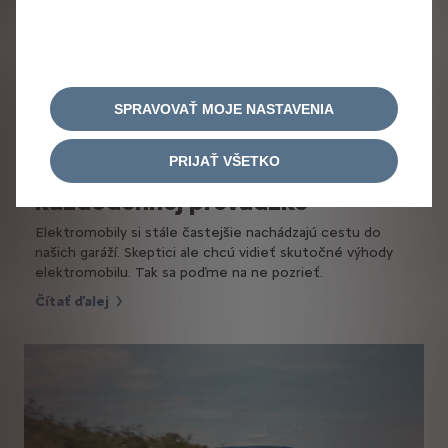
SPRAVOVAŤ MOJE NASTAVENIA
PRIJAŤ VŠETKO
Výhody elektromobilu v
každodennej prevádzke
Elektromobily si stále častejšie nachádzajú cestu do
našich garáží. Skeptici ale chcú vidieť skutočné výhody
elektromobilu. Tak sa poďme na ne pozrieť.
Čítať ďalej