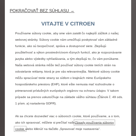
POKRAČOVAŤ BEZ SÚHLASU →
VITAJTE V CITROEN
5 tipov, ako si vybrať úžitkové
Používame súbory cookie, aby sme vám zaistili čo najlepší zážitok z našej
vozidlo podľa typu podnikania
webovej stránky. Súbory cookie nám umožňujú poskytovať vám základné
funkcie, ako sú bezpečnosť, správa a dostupnosť siete. Zlepšujú
Zlé úžitkové auto dokáže firme komplikovať deň. Ak sa
použiteľnosť a výkon prostredníctvom rôznych funkcií, ako je rozpoznávanie
pri výbere sústredíte na typ podnikania, dostanete sa k
jazyka alebo výsledky vyhľadávania, a tým zlepšujú to, čo vám ponúkame.
autu, ktoré vám bude reálne zarábať. Tu je 5 tipov!
Naša webová stránka môže tiež používať súbory cookie tretích strán na
Čítať ďalej
odosielanie reklamy, ktorá je pre vás relevantnejšia. Niektoré súbory cookie
môžu spracúvať tretie strany so sídlom v krajinách mimo Európskeho
hospodárskeho priestoru (EHP), ktoré ešte nemusia mať rozhodnutie o
primeranosti príslušných európskych orgánov na ochranu údajov. V takom
prípade sa prenos uskutočňuje na základe vášho súhlasu (Článok č. 49 ods.
1 písm. a) nariadenia GDPR).
Ak sa chcete dozvedieť viac o súboroch cookie, ktoré používame, a o tom,
ako ich spravovať, môžete si prečítať naše
Zásady používania súborov
cookie
alebo kliknúť na tlačidlo „Spravovať moje nastavenia“.