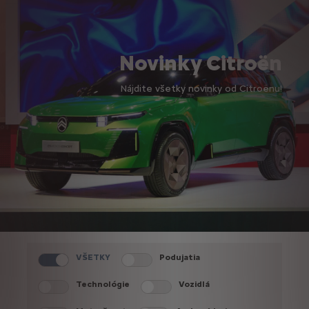
Novinky Citroën
Nájdite všetky novinky od Citroënu!
VŠETKY
Podujatia
Technológie
Vozidlá