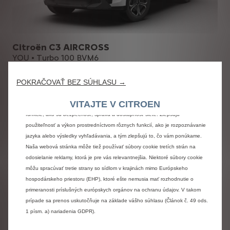
Citroën C3 AIRCROSS
YOU • Turbo 100 BVM6
Celková akciová cena
POKRAČOVAŤ BEZ SÚHLASU →
17 990 € s DPH
Používame súbory cookie, aby sme vám zaistili čo najlepší zážitok z našej
VITAJTE V CITROEN
webovej stránky. Súbory cookie nám umožňujú poskytovať vám základné
Cena s DPH bez
17 990 €
funkcie, ako sú bezpečnosť, správa a dostupnosť siete. Zlepšujú
voliteľnej výbavy
použiteľnosť a výkon prostredníctvom rôznych funkcií, ako je rozpoznávanie
jazyka alebo výsledky vyhľadávania, a tým zlepšujú to, čo vám ponúkame.
Personalizácia
0 €
Doplnky
0 €
Naša webová stránka môže tiež používať súbory cookie tretích strán na
odosielanie reklamy, ktorá je pre vás relevantnejšia. Niektoré súbory cookie
Spolu za príplatkovú
0 €
môžu spracúvať tretie strany so sídlom v krajinách mimo Európskeho
výbavu
hospodárskeho priestoru (EHP), ktoré ešte nemusia mať rozhodnutie o
primeranosti príslušných európskych orgánov na ochranu údajov. V takom
prípade sa prenos uskutočňuje na základe vášho súhlasu (Článok č. 49 ods.
1 písm. a) nariadenia GDPR).