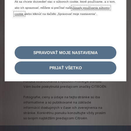
Otváranie formulára
Ak sa chcete dozvedieť viac o súboroch cookie, ktoré používame, a o tom,
ako ich spravovať, môžete si prečítať naše
Zásady používania súborov
Prosíme vás o strpenie
cookie
alebo kliknúť na tlačidlo „Spravovať moje nastavenia“.
Právne informácie
Uvedená
akciová
cena
v
konfigurátore
zahŕňa
BONUS.
Navyše
je
možné
využiť
ešte
PRIVILEGE
BONUS.
CITROËN
PRIVILEGE
BONUS
je
platný
len
v
SPRAVOVAŤ MOJE NASTAVENIA
prípade
financovania
vozidla
cez
CITROËN
FINANCIAL
SERVICES.
PRIJAŤ VŠETKO
CITROËN
FINANCIAL
SERVICES
je
financovanie
poskytované
spoločnosťou
ESSOX
FINANCE,
s.
r.
o.
Ponuka
financovania
s
využitím
Privilege
Bonusu
Vám
bude
poskytnutá
predajcom
značky
CITROËN.
Fotografie,
ceny
a
údaje
na
tejto
stránke
sú
iba
informatívne
a
sú
publikované
na
základe
informácií
dostupných
v
čase
ich
zverejnenia
na
stránke.
Konkrétnu
ponuku
konzultujte
vždy
prosím
so
svojim
najbližším
predajcom
Citroën.