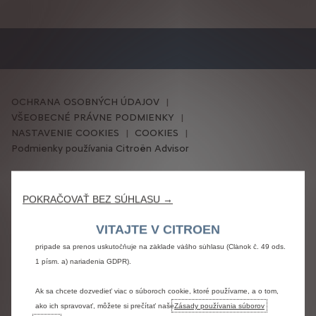
Používame súbory cookie, aby sme vám zaistili čo najlepší zážitok z našej
OCHRANA OSOBNÝCH ÚDAJOV
webovej stránky. Súbory cookie nám umožňujú poskytovať vám základné
VŠEOBECNÉ PRÁVNE PODMIENKY
funkcie, ako sú bezpečnosť, správa a dostupnosť siete. Zlepšujú
NASTAVENIE COOKIES
COOKIES
použiteľnosť a výkon prostredníctvom rôznych funkcií, ako je rozpoznávanie
Podmienky používania Citroën Advisor
jazyka alebo výsledky vyhľadávania, a tým zlepšujú to, čo vám ponúkame.
Naša webová stránka môže tiež používať súbory cookie tretích strán na
Citroën 2026
odosielanie reklamy, ktorá je pre vás relevantnejšia. Niektoré súbory cookie
POKRAČOVAŤ BEZ SÚHLASU →
môžu spracúvať tretie strany so sídlom v krajinách mimo Európskeho
hospodárskeho priestoru (EHP), ktoré ešte nemusia mať rozhodnutie o
SLEDUJTE NÁS
VITAJTE V CITROEN
primeranosti príslušných európskych orgánov na ochranu údajov. V takom
prípade sa prenos uskutočňuje na základe vášho súhlasu (Článok č. 49 ods.
1 písm. a) nariadenia GDPR).
Ak sa chcete dozvedieť viac o súboroch cookie, ktoré používame, a o tom,
ako ich spravovať, môžete si prečítať naše
Zásady používania súborov