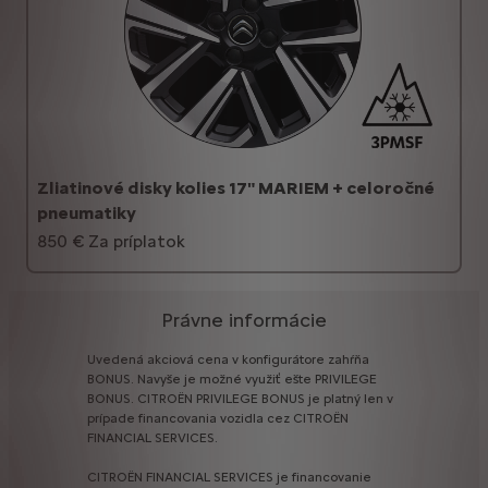
Zliatinové disky kolies 17" MARIEM + celoročné
pneumatiky
850 € Za príplatok
Právne informácie
Uvedená
akciová
cena
v
konfigurátore
zahŕňa
BONUS.
Navyše
je
možné
využiť
ešte
PRIVILEGE
BONUS.
CITROËN
PRIVILEGE
BONUS
je
platný
len
v
prípade
financovania
vozidla
cez
CITROËN
FINANCIAL
SERVICES.
CITROËN
FINANCIAL
SERVICES
je
financovanie