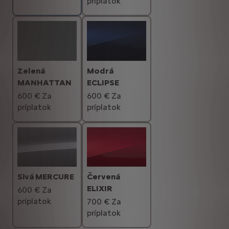
príplatok
Zelená
Modrá
MANHATTAN
ECLIPSE
600 € Za
600 € Za
príplatok
príplatok
Sivá MERCURE
Červená
ELIXIR
600 € Za
príplatok
700 € Za
príplatok