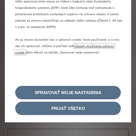
Strecha BITON
môžu spracúvať tretie strany so sídlom v krajinách mimo Európskeho
hospodárskeho priestoru (EHP), ktoré ešte nemusia mať rozhodnutie o
primeranosti príslušných európskych orgánov na ochranu údajov. V takom
prípade sa prenos uskutočňuje na základe vášho súhlasu (Článok č. 49 ods.
1 písm. a) nariadenia GDPR).
Ak sa chcete dozvedieť viac o súboroch cookie, ktoré používame, a o tom,
ako ich spravovať, môžete si prečítať naše
Zásady používania súborov
cookie
alebo kliknúť na tlačidlo „Spravovať moje nastavenia“.
SPRAVOVAŤ MOJE NASTAVENIA
Strecha vo farbe karosérie
Bez príplatku
PRIJAŤ VŠETKO
Disky kolies