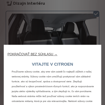
Dizajn interiéru
POKRAČOVAŤ BEZ SÚHLASU →
VITAJTE V CITROEN
Používame súbory cookie, aby sme vám zaistili čo najlepší zážitok z našej
webovej stránky. Súbory cookie nám umožňujú poskytovať vám základné
Látka Meanwhile sivá / Látka čierna
funkcie, ako sú bezpečnosť, správa a dostupnosť siete. Zlepšujú
Bez príplatku
použiteľnosť a výkon prostredníctvom rôznych funkcií, ako je rozpoznávanie
Látkové čalúnenie kombinácia sivá / čierna
jazyka alebo výsledky vyhľadávania, a tým zlepšujú to, čo vám ponúkame.
Viac detailov
Naša webová stránka môže tiež používať súbory cookie tretích strán na
odosielanie reklamy, ktorá je pre vás relevantnejšia. Niektoré súbory cookie