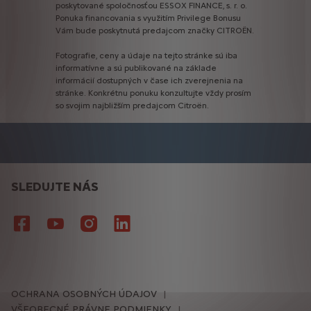
poskytované
spoločnosťou
ESSOX
FINANCE,
s.
r.
o.
Ponuka
financovania
s
využitím
Privilege
Bonusu
Vám
bude
poskytnutá
predajcom
značky
CITROËN.
Fotografie,
ceny
a
údaje
na
tejto
stránke
sú
iba
informatívne
a
sú
publikované
na
základe
informácií
dostupných
v
čase
ich
zverejnenia
na
stránke.
Konkrétnu
ponuku
konzultujte
vždy
prosím
so
svojim
najbližším
predajcom
Citroën.
SLEDUJTE NÁS
OCHRANA OSOBNÝCH ÚDAJOV
VŠEOBECNÉ PRÁVNE PODMIENKY