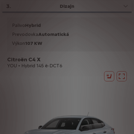
3
.
Dizajn
Palivo
Hybrid
Prevodovka
Automatická
Výkon
107 KW
Citroën C4 X
YOU • Hybrid 145 ë-DCT6