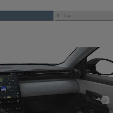
3
.
Dizajn