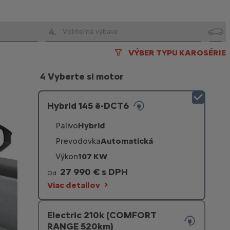
4
.
Voliteľná výbava
VÝBER TYPU KAROSÉRIE
4 Vyberte si motor
Hybrid 145 ë-DCT6
Palivo
Hybrid
Prevodovka
Automatická
Výkon
107 KW
27 990 € s DPH
Od
Viac detailov
Electric 210k (COMFORT
RANGE 520km)