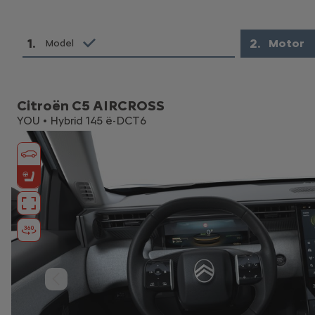
1
.
2
.
Motor
Model
Citroën C5 AIRCROSS
YOU • Hybrid 145 ë-DCT6