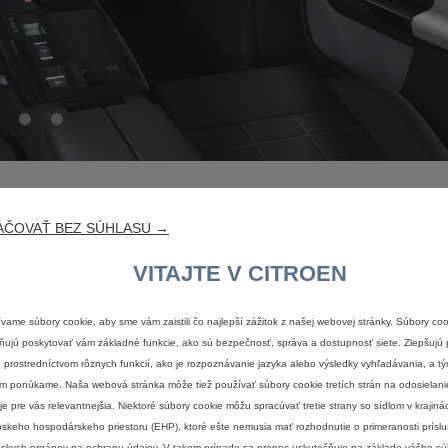
AČOVAŤ BEZ SÚHLASU →
VITAJTE V CITROEN
vame súbory cookie, aby sme vám zaistili čo najlepší zážitok z našej webovej stránky. Súbory co
ujú poskytovať vám základné funkcie, ako sú bezpečnosť, správa a dostupnosť siete. Zlepšujú 
 prostredníctvom rôznych funkcií, ako je rozpoznávanie jazyka alebo výsledky vyhľadávania, a tý
m ponúkame. Naša webová stránka môže tiež používať súbory cookie tretích strán na odosielani
Právne informácie
 je pre vás relevantnejšia. Niektoré súbory cookie môžu spracúvať tretie strany so sídlom v krajin
skeho hospodárskeho priestoru (EHP), ktoré ešte nemusia mať rozhodnutie o primeranosti prísl
urátore
zahŕňa
BONUS.
Navyše
je
možné
využiť
ešte
PRIVILEGE
BONUS.
CITROË
skych orgánov na ochranu údajov. V takom prípade sa prenos uskutočňuje na základe vášho sú