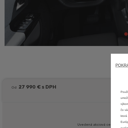
POKR
27 990 € s DPH
Od
Použí
umožň
výkon
čo vá
ktorá
Európ
Uvedená
akciová
cena
v
konfig
európ