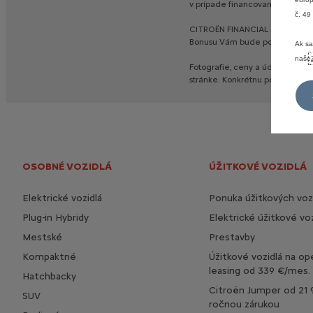
v
prípade
financovania
vozidla
č. 49
CITROËN
FINANCIAL
SERVICES
Bonusu
Vám
bude
poskytnutá
p
Ak sa
naše
Fotografie,
ceny
a
údaje
na
tej
stránke.
Konkrétnu
ponuku
konz
OSOBNÉ VOZIDLÁ
ÚŽITKOVÉ VOZIDLÁ
Elektrické vozidlá
Ponuka úžitkových vozi
Plug-in Hybridy
Elektrické úžitkové voz
Mestské
Prestavby
Kompaktné
Úžitkové vozidlá na op
leasing od 339 €/mes.
Hatchbacky
Citroën Jumper od 21 
SUV
ročnou zárukou