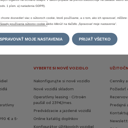
cez
CITROËN
FINANCIAL
SERVICES.
 ods. 1 písm. a) nariadenia GDPR).
je
financovanie
poskytované
spoločnosťou
ESSOX
FINANCE,
s.
r.
o.
Ponuka
financ
redajcom
značky
CITROËN.
 chcete dozvedieť viac o súboroch cookie, ktoré používame, a o tom, ako ich spravovať, môžete s
Zásady používania súborov cookie
alebo kliknúť na tlačidlo „Spravovať moje nastavenia“.
to
stránke
sú
iba
informatívne
a
sú
publikované
na
základe
informácií
dostupných
ultujte
vždy
prosím
so
svojim
najbližším
predajcom
Citroën.
SPRAVOVAŤ MOJE NASTAVENIA
PRIJAŤ VŠETKO
VYBERTE SI NOVÉ VOZIDLO
UŽITOČ
diel
Nakonfigurujte si nové vozidlo
Cenníky a
idlá
Nové vozidlá skladom
Požiadať
Operatívny leasing - Citroën
Rezervova
paušál od 239€/mes.
eratívny
Predajná 
Predvádzacie a jazdené vozidlá
Kontaktu
990 € a 5-
Online katalóg doplnkov
Newslett
Konfigurátor úžitkových vozidiel