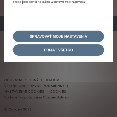
cookie
alebo kliknúť na tlačidlo „Spravovať moje nastavenia“.
stránke.
Konkrétnu
ponuku
konzultujte
vždy
prosím
so
svojim
najbližším
predajcom
Citroën.
SPRAVOVAŤ MOJE NASTAVENIA
SLEDUJTE NÁS
PRIJAŤ VŠETKO
OCHRANA OSOBNÝCH ÚDAJOV
VŠEOBECNÉ PRÁVNE PODMIENKY
NASTAVENIE COOKIES
COOKIES
Podmienky používania Citroën Advisor
Citroën 2026