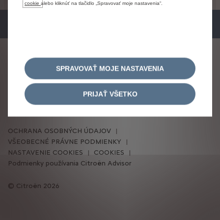
cookie
alebo kliknúť na tlačidlo „Spravovať moje nastavenia“.
SLEDUJTE NÁS
SPRAVOVAŤ MOJE NASTAVENIA
PRIJAŤ VŠETKO
OCHRANA OSOBNÝCH ÚDAJOV
VŠEOBECNÉ PRÁVNE PODMIENKY
NASTAVENIE COOKIES
COOKIES
Podmienky používania Citroën Advisor
Citroën 2026