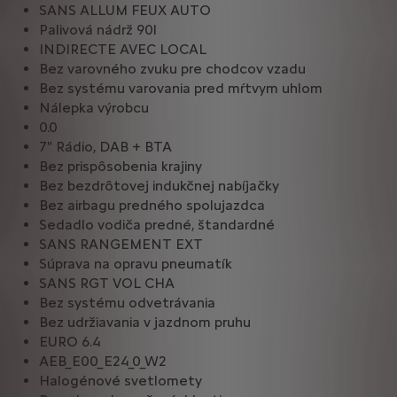
SANS ALLUM FEUX AUTO
Palivová nádrž 90l
INDIRECTE AVEC LOCAL
Bez varovného zvuku pre chodcov vzadu
Bez systému varovania pred mŕtvym uhlom
Nálepka výrobcu
0.0
7" Rádio, DAB + BTA
Bez prispôsobenia krajiny
Bez bezdrôtovej indukčnej nabíjačky
Bez airbagu predného spolujazdca
Sedadlo vodiča predné, štandardné
SANS RANGEMENT EXT
Súprava na opravu pneumatík
SANS RGT VOL CHA
Bez systému odvetrávania
Bez udržiavania v jazdnom pruhu
EURO 6.4
AEB_E00_E24_0_W2
Halogénové svetlomety