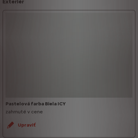
Exteriér
Pastelová farba Biela ICY
zahrnuté v cene
Upraviť