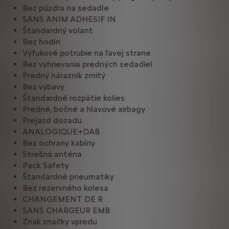
Bez púzdra na sedadle
SANS ANIM ADHESIF IN
Štandardný volant
Bez hodín
Výfukové potrubie na ľavej strane
Bez vyhrievania predných sedadiel
Predný nárazník zrnitý
Bez výbavy
Štandardné rozpätie kolies
Predné, bočné a hlavové airbagy
Prejazd dozadu
ANALOGIQUE+DAB
Bez ochrany kabíny
Strešná anténa
Pack Safety
Štandardné pneumatiky
Bez rezervného kolesa
CHANGEMENT DE R
SANS CHARGEUR EMB
Znak značky vpredu