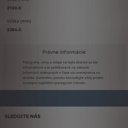
2100.0
Výška (mm)
2254.0
Právne informácie
Fotografie,
ceny
a
údaje
na
tejto
stránke
sú
iba
informatívne
a
sú
publikované
na
základe
informácií
dostupných
v
čase
ich
zverejnenia
na
stránke.
Konkrétnu
ponuku
konzultujte
vždy
prosím
so
svojim
najbližším
predajcom
Citroën.
SLEDUJTE NÁS