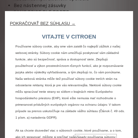
Bez nástennej zásuvky
SANS PRISE ELE FORTE
Bez kľúču na uvoľnenie kolies
POKRAČOVAŤ BEZ SÚHLASU →
Bez bočného airbagu
Bez zadných dverí
VITAJTE V CITROEN
Kožený volant
Štandardné svetlá
Používame súbory cookie, aby sme vám zaistili čo najlepší zážitok z našej
Čierna maska
webovej stránky. Súbory cookie nám umožňujú poskytovať vám základné
LUBERON 16P
funkcie, ako sú bezpečnosť, správa a dostupnosť siete. Zlepšujú
Bez signálizačných svetlometov
použiteľnosť a výkon prostredníctvom rôznych funkcií, ako je rozpoznávanie
Bez úložného priestoru pod sedadlom
jazyka alebo výsledky vyhľadávania, a tým zlepšujú to, čo vám ponúkame.
COMMANDE INT EL
Naša webová stránka môže tiež používať súbory cookie tretích strán na
odosielanie reklamy, ktorá je pre vás relevantnejšia. Niektoré súbory cookie
Asistent polohy v jazdnom pruhu
môžu spracúvať tretie strany so sídlom v krajinách mimo Európskeho
Bez podbehov kolies
hospodárskeho priestoru (EHP), ktoré ešte nemusia mať rozhodnutie o
Bez mestského parkovacieho asistenta
primeranosti príslušných európskych orgánov na ochranu údajov. V takom
3450
prípade sa prenos uskutočňuje na základe vášho súhlasu (Článok č. 49 ods.
Informačný displej vodiča
1 písm. a) nariadenia GDPR).
Bez predných hmlových svetlometov
Digitálny dysplej TFT
Ak sa chcete dozvedieť viac o súboroch cookie, ktoré používame, a o tom,
Bez nástennej zásuvky
ako ich spravovať, môžete si prečítať naše
Zásady používania súborov