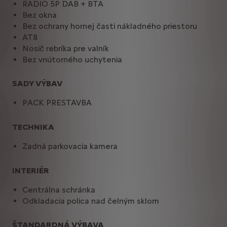
RADIO 5P DAB + BTA
Bez okna
Bez ochrany hornej časti nákladného priestoru
AT8
Nosič rebríka pre valník
Bez vnútorného uchytenia
SADY VÝBAV
PACK PRESTAVBA
TECHNIKA
Zadná parkovacia kamera
INTERIÉR
Centrálna schránka
Odkladacia polica nad čelným sklom
ŠTANDARDNÁ VÝBAVA