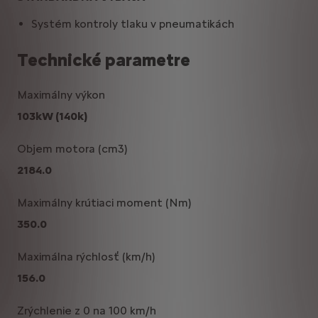
Systém kontroly tlaku v pneumatikách
Technické parametre
Maximálny výkon
103kW (140k)
Objem motora (cm3)
2184.0
Maximálny krútiaci moment (Nm)
350.0
Maximálna rýchlosť (km/h)
156.0
Zrýchlenie z 0 na 100 km/h