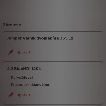
Zhrnutie
Jumper Valník dvojkabína 335 L2
Upraviť
2.2 BlueHDi 140k
Palivo
Diesel
Prevodovka
Manuálna
Upraviť