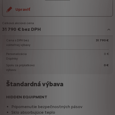
Upraviť
Celková akciová cena
31 790 € bez DPH
Cena s DPH bez
31 790 €
voliteľnej výbavy
Personalizácia
0 €
Doplnky
Spolu za príplatkovú
0 €
výbavu
Štandardná výbava
HIDDEN EQUIPMENT
Pripomenutie bezpečnostných pásov
Sklo absorbujúce teplo