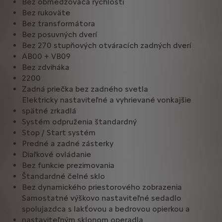
Bez obmedzovača rýchlosti
Bez rukoväte
Bez transformátora
Bez posuvných dverí
Bez 270 stupňových otváracích zadných dverí
AB00 + VB09
Bez zdviháka
2200
Zadná priečka bez zadného svetla
Elektricky nastaviteľné a vyhrievané vonkajšie
spätné zrkadlá
Systém odpruženia štandardný
Stop / Start systém
Predné a zadné zásterky
Diaľkové ovládanie
Bez funkcie prezimovania
Štandardné čelné sklo
Bez dynamického priestorového zobrazenia
Samostatné výškovo nastaviteľné sedadlo
spolujazdca s lakťovou a bedrovou opierkou a
nastaviteľným sklonom operadla