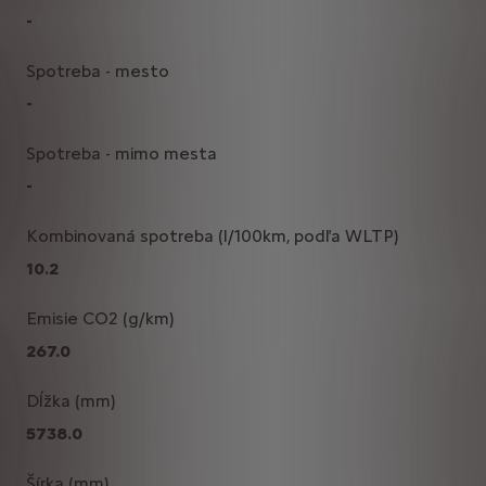
-
Spotreba - mesto
-
Spotreba - mimo mesta
-
Kombinovaná spotreba (l/100km, podľa WLTP)
10.2
Emisie CO2 (g/km)
267.0
Dĺžka (mm)
5738.0
Šírka (mm)