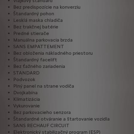
Vlajkový štandard
Bez predispozície na konverziu
Štandardný pohon
Lesklá maska chladiča
Bez trakčnej batérie
Predné stierače
Manuálna parkovacia brzda
SANS EMPATTEMENT
Bez obloženia nákladného priestoru
Štandardný facelift
Bez ťažného zariadenia
STANDARD
Podvozok
Plný panel na strane vodiča
Dvojkabína
Klimatizácia
Vykurovanie
Bez parkovacieho senzora
Štandardné otváranie a štartovanie vozidla
SANS RECHAUF CIRCUIT
Elektronický stabilizačný program (ESP)