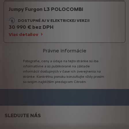
Jumpy Furgon L3 POLOCOMBI
DOSTUPNÉ AJ V ELEKTRICKEJ VERZII
30 990 € bez DPH
Viac detailov
Právne informácie
Fotografie,
ceny
a
údaje
na
tejto
stránke
sú
iba
informatívne
a
sú
publikované
na
základe
informácií
dostupných
v
čase
ich
zverejnenia
na
stránke.
Konkrétnu
ponuku
konzultujte
vždy
prosím
so
svojim
najbližším
predajcom
Citroën.
SLEDUJTE NÁS