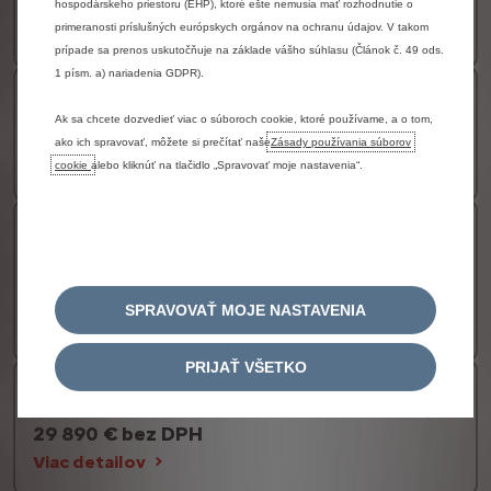
26 990 € bez DPH
hospodárskeho priestoru (EHP), ktoré ešte nemusia mať rozhodnutie o
primeranosti príslušných európskych orgánov na ochranu údajov. V takom
Viac detailov
prípade sa prenos uskutočňuje na základe vášho súhlasu (Článok č. 49 ods.
1 písm. a) nariadenia GDPR).
Jumpy Furgon L2 POLOCOMBI FLEXI
Ak sa chcete dozvedieť viac o súboroch cookie, ktoré používame, a o tom,
28 490 € bez DPH
ako ich spravovať, môžete si prečítať naše
Zásady používania súborov
Viac detailov
cookie
alebo kliknúť na tlačidlo „Spravovať moje nastavenia“.
Jumpy Furgon L2 POLOCOMBI
DOSTUPNÉ AJ V ELEKTRICKEJ VERZII
29 590 € bez DPH
SPRAVOVAŤ MOJE NASTAVENIA
Viac detailov
PRIJAŤ VŠETKO
Jumpy Furgon L3 POLOCOMBI FLEXI
29 890 € bez DPH
Viac detailov