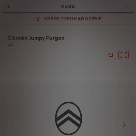
1
.
Model
VÝBER TYPU KAROSÉRIE
Citroën Jumpy Furgon
L2