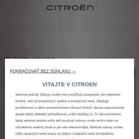
1
/
6 Zvoľte si model
POKRAČOVAŤ BEZ SÚHLASU →
Jumpy Furgon L2
VITAJTE V CITROEN
DOSTUPNÉ AJ V ELEKTRICKEJ VERZII
Používame súbory cookie, aby sme vám zaistili čo najlepší zážitok z našej
25 590 € bez DPH
webovej stránky. Súbory cookie nám umožňujú poskytovať vám základné
funkcie, ako sú bezpečnosť, správa a dostupnosť siete. Zlepšujú
Viac detailov
použiteľnosť a výkon prostredníctvom rôznych funkcií, ako je rozpoznávanie
jazyka alebo výsledky vyhľadávania, a tým zlepšujú to, čo vám ponúkame.
Jumpy Furgon L3
Naša webová stránka môže tiež používať súbory cookie tretích strán na
odosielanie reklamy, ktorá je pre vás relevantnejšia. Niektoré súbory cookie
DOSTUPNÉ AJ V ELEKTRICKEJ VERZII
môžu spracúvať tretie strany so sídlom v krajinách mimo Európskeho