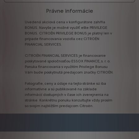
Právne informácie
Uvedená
akciová
cena
v
konfigurátore
zahŕňa
BONUS.
Navyše
je
možné
využiť
ešte
PRIVILEGE
BONUS.
CITROËN
PRIVILEGE
BONUS
je
platný
len
v
prípade
financovania
vozidla
cez
CITROËN
FINANCIAL
SERVICES.
CITROËN
FINANCIAL
SERVICES
je
financovanie
poskytované
spoločnosťou
ESSOX
FINANCE,
s.
r.
o.
Ponuka
financovania
s
využitím
Privilege
Bonusu
Vám
bude
poskytnutá
predajcom
značky
CITROËN.
Fotografie,
ceny
a
údaje
na
tejto
stránke
sú
iba
informatívne
a
sú
publikované
na
základe
informácií
dostupných
v
čase
ich
zverejnenia
na
stránke.
Konkrétnu
ponuku
konzultujte
vždy
prosím
so
svojim
najbližším
predajcom
Citroën.