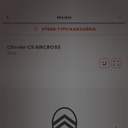
1
.
Model
VÝBER TYPU KAROSÉRIE
Citroën C5 AIRCROSS
YOU