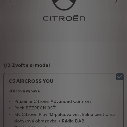
1
/
3 Zvoľte si model
C5 AIRCROSS YOU
Kľúčová výbava
Pruženie Citroën Advanced Comfort
Pack BEZPEČNOSŤ
My Citroën Play: 13-palcová vertikálna centrálna
dotyková obrazovka + Rádio DAB