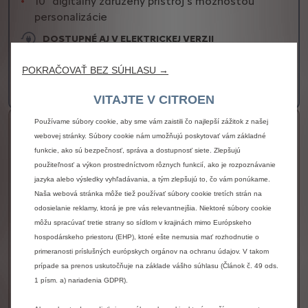
10“ digitálny združený prístroj s možnosťou
personalizácie
DOSTUPNÉ AJ V ELEKTRICKEJ VERZII
K DISPOZÍCII AJ V HYBRIDNEJ VERZII
27 990 € s DPH
POKRAČOVAŤ BEZ SÚHLASU →
Od
Viac detailov
VITAJTE V CITROEN
Používame súbory cookie, aby sme vám zaistili čo najlepší zážitok z našej
C5 AIRCROSS PLUS
webovej stránky. Súbory cookie nám umožňujú poskytovať vám základné
funkcie, ako sú bezpečnosť, správa a dostupnosť siete. Zlepšujú
Kľúčová výbava
použiteľnosť a výkon prostredníctvom rôznych funkcií, ako je rozpoznávanie
Bezkľúčový prístup a štartovanie vozidla
jazyka alebo výsledky vyhľadávania, a tým zlepšujú to, čo vám ponúkame.
My Citroën Drive: 13-palcová vertikálna centrálna
Naša webová stránka môže tiež používať súbory cookie tretích strán na
dotyková obrazovka + 3D Navigácia
odosielanie reklamy, ktorá je pre vás relevantnejšia. Niektoré súbory cookie
môžu spracúvať tretie strany so sídlom v krajinách mimo Európskeho
Indukčné dobíjanie mobilného telefónu
hospodárskeho priestoru (EHP), ktoré ešte nemusia mať rozhodnutie o
Sedadlá v 2. rade s nastaviteľným sklonom
primeranosti príslušných európskych orgánov na ochranu údajov. V takom
operadla (medzi 21° a 33°), výklopná stredová
prípade sa prenos uskutočňuje na základe vášho súhlasu (Článok č. 49 ods.
lakťová opierka vzadu s držiakom na nápoje
1 písm. a) nariadenia GDPR).
DOSTUPNÉ AJ V ELEKTRICKEJ VERZII