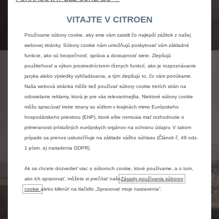
VITAJTE V CITROEN
Používame súbory cookie, aby sme vám zaistili čo najlepší zážitok z našej
webovej stránky. Súbory cookie nám umožňujú poskytovať vám základné
funkcie, ako sú bezpečnosť, správa a dostupnosť siete. Zlepšujú
použiteľnosť a výkon prostredníctvom rôznych funkcií, ako je rozpoznávanie
EFEKT KOKÓNU
jazyka alebo výsledky vyhľadávania, a tým zlepšujú to, čo vám ponúkame.
Naša webová stránka môže tiež používať súbory cookie tretích strán na
odosielanie reklamy, ktorá je pre vás relevantnejšia. Niektoré súbory cookie
môžu spracúvať tretie strany so sídlom v krajinách mimo Európskeho
Viac info
hospodárskeho priestoru (EHP), ktoré ešte nemusia mať rozhodnutie o
primeranosti príslušných európskych orgánov na ochranu údajov. V takom
prípade sa prenos uskutočňuje na základe vášho súhlasu (Článok č. 49 ods.
1 písm. a) nariadenia GDPR).
Ak sa chcete dozvedieť viac o súboroch cookie, ktoré používame, a o tom,
ako ich spravovať, môžete si prečítať naše
Zásady používania súborov
cookie
alebo kliknúť na tlačidlo „Spravovať moje nastavenia“.