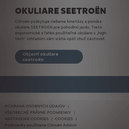
OKULIARE SEETROËN
Citroën poskytuje riešenie kinetózy a ponúka
okuliare SEETROËN pre pohodlnú jazdu. Tieto
ergonomické a ľahko použiteľné okuliare s „high-
tech“ vzhľadom vám vrátia opäť chuť cestovať.
Objaviť okuliare
seetroën
OCHRANA OSOBNÝCH ÚDAJOV
VŠEOBECNÉ PRÁVNE PODMIENKY
NASTAVENIE COOKIES
COOKIES
Podmienky používania Citroën Advisor