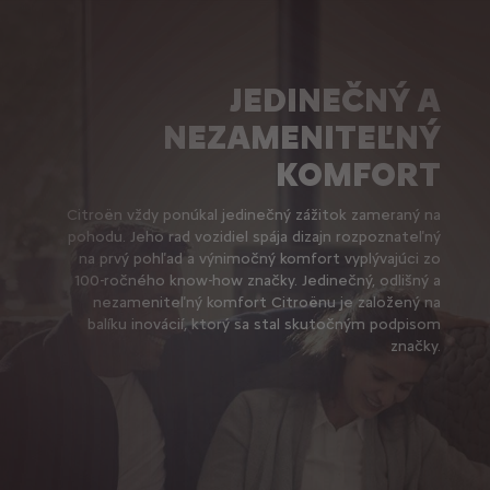
JEDINEČNÝ A
NEZAMENITEĽNÝ
KOMFORT
Citroën vždy ponúkal jedinečný zážitok zameraný na
pohodu. Jeho rad vozidiel spája dizajn rozpoznateľný
na prvý pohľad a výnimočný komfort vyplývajúci zo
100-ročného know-how značky. Jedinečný, odlišný a
nezameniteľný komfort Citroënu je založený na
balíku inovácií, ktorý sa stal skutočným podpisom
značky.