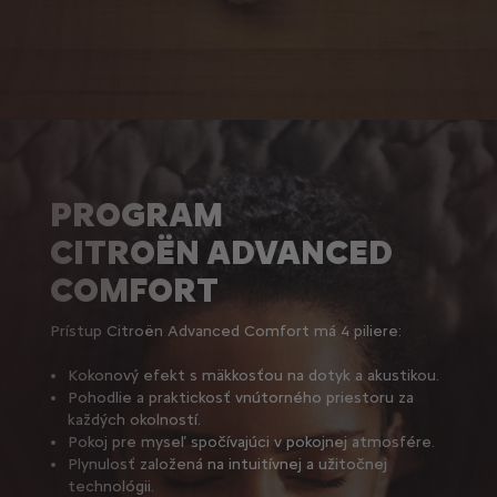
PROGRAM
CITROËN ADVANCED
COMFORT
Prístup Citroën Advanced Comfort má 4 piliere:
Kokonový efekt s mäkkosťou na dotyk a akustikou.
Pohodlie a praktickosť vnútorného priestoru za
každých okolností.
Pokoj pre myseľ spočívajúci v pokojnej atmosfére.
Plynulosť založená na intuitívnej a užitočnej
technológii.