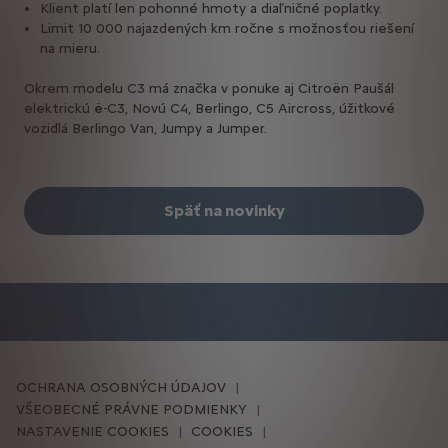
Klient platí len pohonné hmoty a diaľničné poplatky.
Limit 10 000 najazdených km ročne s možnosťou riešení
na mieru.
Okrem modelu C3 má značka v ponuke aj Citroën Paušál
elektrickú ë-C3, Novú C4, Berlingo, C5 Aircross, úžitkové
vozidlá Berlingo Van, Jumpy a Jumper.
Späť na novinky
OCHRANA OSOBNÝCH ÚDAJOV
VŠEOBECNÉ PRÁVNE PODMIENKY
NASTAVENIE COOKIES
COOKIES