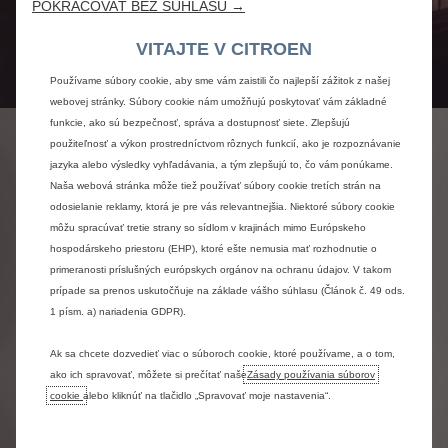
POKRAČOVAŤ BEZ SÚHLASU →
VITAJTE V CITROEN
Používame súbory cookie, aby sme vám zaistili čo najlepší zážitok z našej
webovej stránky. Súbory cookie nám umožňujú poskytovať vám základné
funkcie, ako sú bezpečnosť, správa a dostupnosť siete. Zlepšujú
použiteľnosť a výkon prostredníctvom rôznych funkcií, ako je rozpoznávanie
JEDINEČNÁ PONUKA
jazyka alebo výsledky vyhľadávania, a tým zlepšujú to, čo vám ponúkame.
OPERATÍVNEHO LÍZINGU
Naša webová stránka môže tiež používať súbory cookie tretích strán na
odosielanie reklamy, ktorá je pre vás relevantnejšia. Niektoré súbory cookie
môžu spracúvať tretie strany so sídlom v krajinách mimo Európskeho
VIETE AKO SA JAZDÍ NA PAUŠÁL?
hospodárskeho priestoru (EHP), ktoré ešte nemusia mať rozhodnutie o
primeranosti príslušných európskych orgánov na ochranu údajov. V takom
Citroën prichádza s jedinečnou ponukou, určenou naozaj
prípade sa prenos uskutočňuje na základe vášho súhlasu (Článok č. 49 ods.
pre všetkých.
1 písm. a) nariadenia GDPR).
Ak zvažujete kúpu vozidla, ale nechcete, či nemôžete dlhšie
čakať na dodanie, zaraďte do svojho výberu práve túto
Ak sa chcete dozvedieť viac o súboroch cookie, ktoré používame, a o tom,
možnosť.
ako ich spravovať, môžete si prečítať naše
Zásady používania súborov
Je to ako pri mobilnom telefóne u operátora: klient pri
cookie
alebo kliknúť na tlačidlo „Spravovať moje nastavenia“.
používaní vozidla platí pravidelnú, mesačnú platbu vždy s
rovnakou výškou.