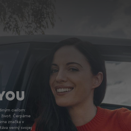
 YOU
ediným cieľom:
ý život. Čerpáme
árna značka v
táva verný svojej