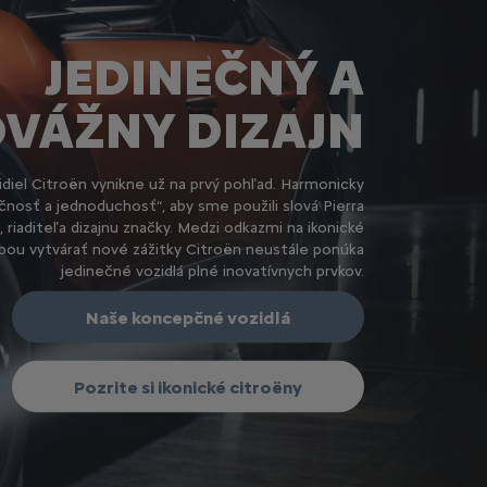
JEDINEČNÝ A
VÁŽNY DIZAJN
idiel Citroën vynikne už na prvý pohľad. Harmonicky
ečnosť a jednoduchosť“, aby sme použili slová Pierra
 riaditeľa dizajnu značky. Medzi odkazmi na ikonické
bou vytvárať nové zážitky Citroën neustále ponúka
jedinečné vozidlá plné inovatívnych prvkov.
Naše koncepčné vozidlá
Pozrite si ikonické citroëny