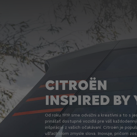
CITROËN
INSPIRED BY
Od roku 1919 sme odvážni a kreatívni a to s j
prinášať dostupné vozidlá pre váš každodenn
inšpirácie z vašich očakávaní. Citroën je popul
ušľachtilom zmysle slova. Inovuje, pričom zos