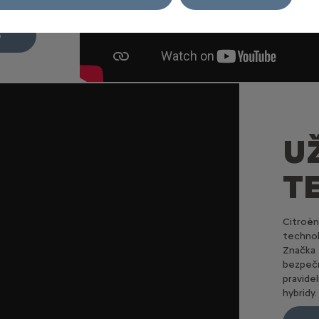
 a pokoj.
o
U
T
Citroën
technol
Značka 
bezpečn
pravide
hybridy.