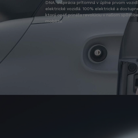
DNA. Inšpirácia prítomná v úplne prvom vozidl
elektrické vozidlá. 100% elektrické a dostupn
ktorý opäť prináša revolúciu v našom spôsobe
mobilitu.