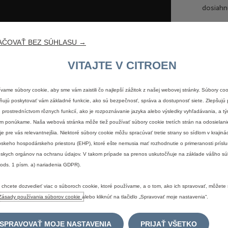
dosiahn
AČOVAŤ BEZ SÚHLASU →
VITAJTE V CITROEN
AM
vame súbory cookie, aby sme vám zaistili čo najlepší zážitok z našej webovej stránky. Súbory co
ujú poskytovať vám základné funkcie, ako sú bezpečnosť, správa a dostupnosť siete. Zlepšujú 
ËN
 prostredníctvom rôznych funkcií, ako je rozpoznávanie jazyka alebo výsledky vyhľadávania, a tý
m ponúkame. Naša webová stránka môže tiež používať súbory cookie tretích strán na odosielani
ED
 je pre vás relevantnejšia. Niektoré súbory cookie môžu spracúvať tretie strany so sídlom v krajin
skeho hospodárskeho priestoru (EHP), ktoré ešte nemusia mať rozhodnutie o primeranosti prísl
®
skych orgánov na ochranu údajov. V takom prípade sa prenos uskutočňuje na základe vášho sú
T
 ods. 1 písm. a) nariadenia GDPR).
 chcete dozvedieť viac o súboroch cookie, ktoré používame, a o tom, ako ich spravovať, môžete s
dlá tak,
Zásady používania súborov cookie
alebo kliknúť na tlačidlo „Spravovať moje nastavenia“.
edinečná
 štyroch
Comfort®
SPRAVOVAŤ MOJE NASTAVENIA
PRIJAŤ VŠETKO