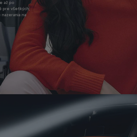
e až po
é pre všetkých,
 nazerania na