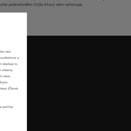
utie jedinečného štýlu ktorý vám vyhovuje.
okie nám
použiteľnosť a
m zlepšujú to,
e reklamy,
ách mimo
ušných
hlasu (Článok
i prečítať