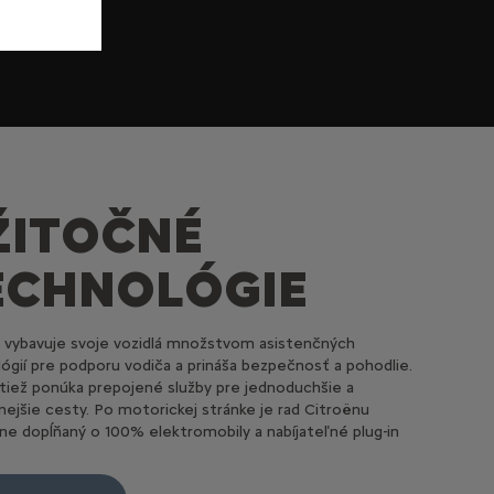
ŽITOČNÉ
ECHNOLÓGIE
 vybavuje svoje vozidlá množstvom asistenčných
ógií pre podporu vodiča a prináša bezpečnosť a pohodlie.
tiež ponúka prepojené služby pre jednoduchšie a
ejšie cesty. Po motorickej stránke je rad Citroënu
lne dopĺňaný o 100% elektromobily a nabíjateľné plug-in