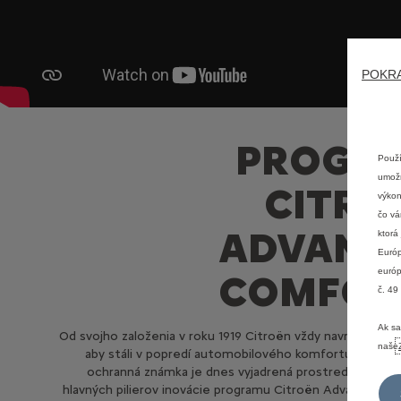
POKR
PROGR
Použí
umožň
CITRO
výkon
čo vá
ADVANC
ktorá
Európ
európ
COMFOR
č. 49
Ak sa
Od svojho založenia v roku 1919 Citroën vždy navrhoval vozi
naše
aby stáli v popredí automobilového komfortu. Táto j
ochranná známka je dnes vyjadrená prostredníctvom
hlavných pilierov inovácie programu Citroën Advanced 