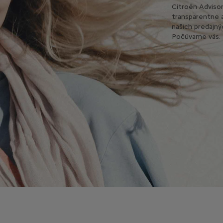
Citroën Advisor
transparentne a
našich predajný
Počúvame vás.