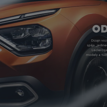
OD
Dizajn voz
spája „jedin
Leclercqa,
modely a túž