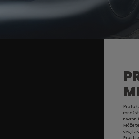
P
M
Pretože
množstv
navrhnú
Môžete 
dvojfar
Prostre